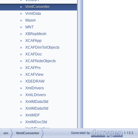
VrmlAPI
►
VrmlConverter
►
VrmlData
►
Wasm
►
WNT
►
XBRepMesh
►
XCAFApp
►
XCAFDimTolObjects
►
XCAFDoc
►
XCAFNoteObjects
►
XCAFPrs
►
XCAFView
►
XDEDRAW
►
XmlDrivers
►
XmlLDrivers
►
XmlMDataStd
►
XmlMDataXtd
►
XmlMDF
►
XmlMDocStd
►
XmlMFunction
►
Generated by
1.13.2
src
VrmlConverter
XmlMNaming
►