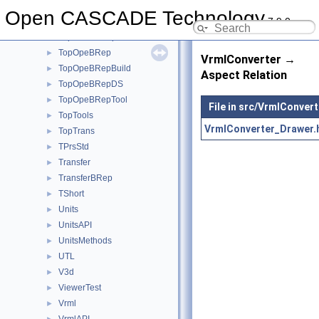
TopLoc
►
Open CASCADE Technology
7.9.0
TopoDS
►
TopoDSToStep
►
TopOpeBRep
►
VrmlConverter →
TopOpeBRepBuild
►
Aspect Relation
TopOpeBRepDS
►
TopOpeBRepTool
►
File in src/VrmlConvert
TopTools
►
VrmlConverter_Drawer.
TopTrans
►
TPrsStd
►
Transfer
►
TransferBRep
►
TShort
►
Units
►
UnitsAPI
►
UnitsMethods
►
UTL
►
V3d
►
ViewerTest
►
Vrml
►