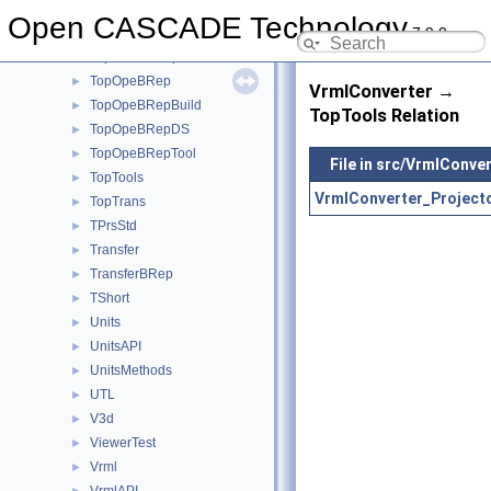
TopLoc
►
Open CASCADE Technology
7.9.0
TopoDS
►
TopoDSToStep
►
TopOpeBRep
►
VrmlConverter →
TopOpeBRepBuild
►
TopTools Relation
TopOpeBRepDS
►
TopOpeBRepTool
►
File in src/VrmlConve
TopTools
►
VrmlConverter_Projecto
TopTrans
►
TPrsStd
►
Transfer
►
TransferBRep
►
TShort
►
Units
►
UnitsAPI
►
UnitsMethods
►
UTL
►
V3d
►
ViewerTest
►
Vrml
►