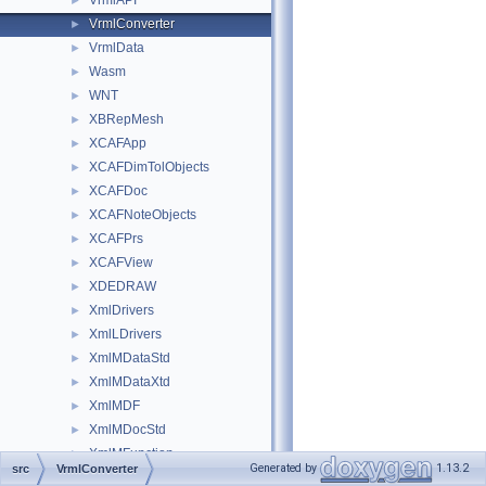
VrmlAPI
►
VrmlConverter
►
VrmlData
►
Wasm
►
WNT
►
XBRepMesh
►
XCAFApp
►
XCAFDimTolObjects
►
XCAFDoc
►
XCAFNoteObjects
►
XCAFPrs
►
XCAFView
►
XDEDRAW
►
XmlDrivers
►
XmlLDrivers
►
XmlMDataStd
►
XmlMDataXtd
►
XmlMDF
►
XmlMDocStd
►
XmlMFunction
►
Generated by
1.13.2
src
VrmlConverter
XmlMNaming
►