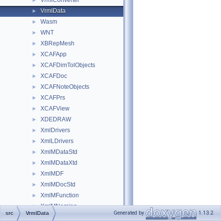
VrmlConverter
►
VrmlData
►
Wasm
►
WNT
►
XBRepMesh
►
XCAFApp
►
XCAFDimTolObjects
►
XCAFDoc
►
XCAFNoteObjects
►
XCAFPrs
►
XCAFView
►
XDEDRAW
►
XmlDrivers
►
XmlLDrivers
►
XmlMDataStd
►
XmlMDataXtd
►
XmlMDF
►
XmlMDocStd
►
XmlMFunction
►
XmlMNaming
►
Generated by
1.13.2
src
VrmlData
XmlMXCAFDoc
►