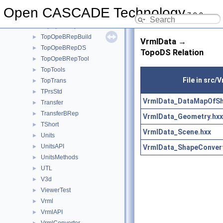
TopoDS
►
Open CASCADE Technology
7.9.0
TopoDSToStep
►
TopOpeBRep
►
TopOpeBRepBuild
►
VrmlData →
TopOpeBRepDS
►
TopoDS Relation
TopOpeBRepTool
►
TopTools
►
File in src/
TopTrans
►
TPrsStd
►
VrmlData_DataMapOfSh
Transfer
►
TransferBRep
►
VrmlData_Geometry.hxx
TShort
►
VrmlData_Scene.hxx
Units
►
UnitsAPI
VrmlData_ShapeConvert
►
UnitsMethods
►
UTL
►
V3d
►
ViewerTest
►
Vrml
►
VrmlAPI
►