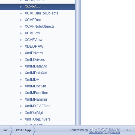
XBRepMesh
►
XCAFApp
►
XCAFDimTolObjects
►
XCAFDoc
►
XCAFNoteObjects
►
XCAFPrs
►
XCAFView
►
XDEDRAW
►
XmlDrivers
►
XmlLDrivers
►
XmlMDataStd
►
XmlMDataXtd
►
XmlMDF
►
XmlMDocStd
►
XmlMFunction
►
XmlMNaming
►
XmlMXCAFDoc
►
XmlObjMgt
►
XmlTObjDrivers
►
XmlXCAFDrivers
►
Generated by
1.13.2
src
XCAFApp
XSAlgo
►