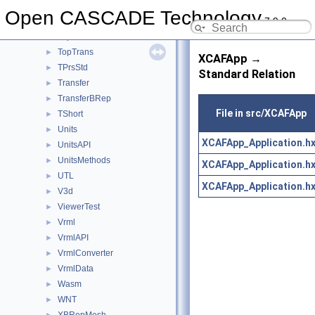
TopOpeBRepDS
►
Open CASCADE Technology
7.9.0
TopOpeBRepTool
►
TopTools
►
TopTrans
►
XCAFApp →
TPrsStd
►
Standard Relation
Transfer
►
TransferBRep
►
File in src/XCAFApp
TShort
►
Units
►
XCAFApp_Application.h
UnitsAPI
►
UnitsMethods
►
XCAFApp_Application.h
UTL
►
XCAFApp_Application.h
V3d
►
ViewerTest
►
Vrml
►
VrmlAPI
►
VrmlConverter
►
VrmlData
►
Wasm
►
WNT
►