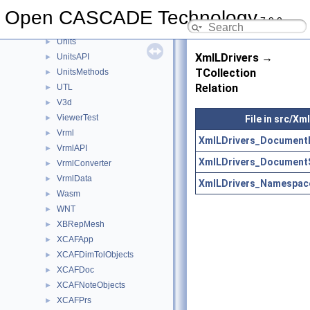
TransferBRep
Open CASCADE Technology
►
7.9.0
TShort
►
Units
►
XmlLDrivers →
UnitsAPI
►
TCollection
UnitsMethods
►
Relation
UTL
►
V3d
►
ViewerTest
File in src/Xm
►
Vrml
►
XmlLDrivers_DocumentRe
VrmlAPI
►
XmlLDrivers_DocumentS
VrmlConverter
►
VrmlData
►
XmlLDrivers_Namespac
Wasm
►
WNT
►
XBRepMesh
►
XCAFApp
►
XCAFDimTolObjects
►
XCAFDoc
►
XCAFNoteObjects
►
XCAFPrs
►