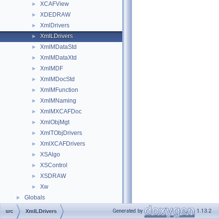
XCAFView
►
XDEDRAW
►
XmlDrivers
►
XmlLDrivers
►
XmlMDataStd
►
XmlMDataXtd
►
XmlMDF
►
XmlMDocStd
►
XmlMFunction
►
XmlMNaming
►
XmlMXCAFDoc
►
XmlObjMgt
►
XmlTObjDrivers
►
XmlXCAFDrivers
►
XSAlgo
►
XSControl
►
XSDRAW
►
Xw
►
Globals
►
Generated by
1.13.2
src
XmlLDrivers