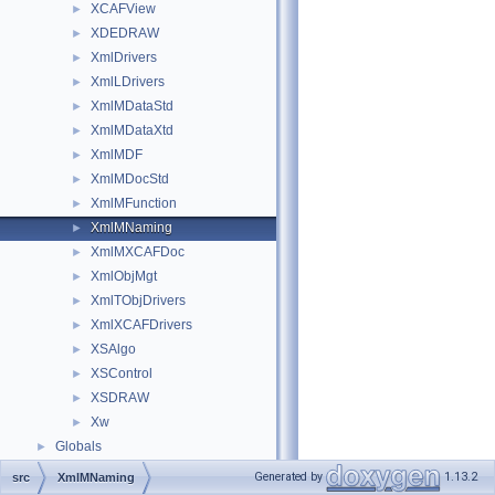
XCAFView
►
XDEDRAW
►
XmlDrivers
►
XmlLDrivers
►
XmlMDataStd
►
XmlMDataXtd
►
XmlMDF
►
XmlMDocStd
►
XmlMFunction
►
XmlMNaming
►
XmlMXCAFDoc
►
XmlObjMgt
►
XmlTObjDrivers
►
XmlXCAFDrivers
►
XSAlgo
►
XSControl
►
XSDRAW
►
Xw
►
Globals
►
Generated by
1.13.2
src
XmlMNaming