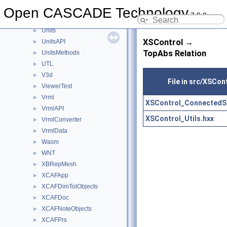
TransferBRep
Open CASCADE Technology
►
7.9.0
TShort
►
Units
►
XSControl →
UnitsAPI
►
TopAbs Relation
UnitsMethods
►
UTL
►
V3d
►
File in src/XSCon
ViewerTest
►
Vrml
►
XSControl_ConnectedS
VrmlAPI
►
XSControl_Utils.hxx
VrmlConverter
►
VrmlData
►
Wasm
►
WNT
►
XBRepMesh
►
XCAFApp
►
XCAFDimTolObjects
►
XCAFDoc
►
XCAFNoteObjects
►
XCAFPrs
►