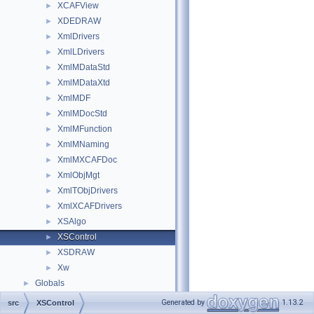
XCAFView
►
XDEDRAW
►
XmlDrivers
►
XmlLDrivers
►
XmlMDataStd
►
XmlMDataXtd
►
XmlMDF
►
XmlMDocStd
►
XmlMFunction
►
XmlMNaming
►
XmlMXCAFDoc
►
XmlObjMgt
►
XmlTObjDrivers
►
XmlXCAFDrivers
►
XSAlgo
►
XSControl
►
XSDRAW
►
Xw
►
Globals
►
Generated by
1.13.2
src
XSControl