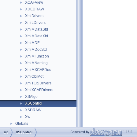
XCAFView
►
XDEDRAW
►
XmlDrivers
►
XmlLDrivers
►
XmlMDataStd
►
XmlMDataXtd
►
XmlMDF
►
XmlMDocStd
►
XmlMFunction
►
XmlMNaming
►
XmlMXCAFDoc
►
XmlObjMgt
►
XmlTObjDrivers
►
XmlXCAFDrivers
►
XSAlgo
►
XSControl
►
XSDRAW
►
Xw
►
Globals
►
Generated by
1.13.2
src
XSControl