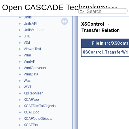
TransferBRep
Open CASCADE Technology
►
7.9.0
TShort
►
Units
►
XSControl →
UnitsAPI
►
Transfer Relation
UnitsMethods
►
UTL
►
V3d
File in src/XSContr
►
ViewerTest
►
XSControl_TransferWrit
Vrml
►
VrmlAPI
►
VrmlConverter
►
VrmlData
►
Wasm
►
WNT
►
XBRepMesh
►
XCAFApp
►
XCAFDimTolObjects
►
XCAFDoc
►
XCAFNoteObjects
►
XCAFPrs
►