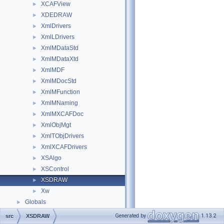
XCAFView
►
XDEDRAW
►
XmlDrivers
►
XmlLDrivers
►
XmlMDataStd
►
XmlMDataXtd
►
XmlMDF
►
XmlMDocStd
►
XmlMFunction
►
XmlMNaming
►
XmlMXCAFDoc
►
XmlObjMgt
►
XmlTObjDrivers
►
XmlXCAFDrivers
►
XSAlgo
►
XSControl
►
XSDRAW
►
Xw
►
Globals
►
Generated by
1.13.2
src
XSDRAW