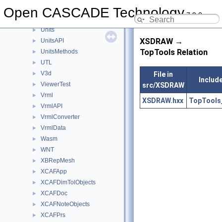
TransferBRep
Open CASCADE Technology
►
7.9.0
TShort
►
Units
►
XSDRAW →
UnitsAPI
►
TopTools Relation
UnitsMethods
►
UTL
►
V3d
File in
►
Include
ViewerTest
src/XSDRAW
►
Vrml
►
XSDRAW.hxx
TopTools
VrmlAPI
►
VrmlConverter
►
VrmlData
►
Wasm
►
WNT
►
XBRepMesh
►
XCAFApp
►
XCAFDimTolObjects
►
XCAFDoc
►
XCAFNoteObjects
►
XCAFPrs
►