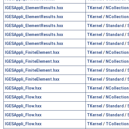
IGESAppli_ElementResults.hxx
TKernel
/
NCollection
IGESAppli_ElementResults.hxx
TKernel
/
NCollection
IGESAppli_ElementResults.hxx
TKernel
/
Standard
/
IGESAppli_ElementResults.hxx
TKernel
/
Standard
/
IGESAppli_ElementResults.hxx
TKernel
/
Standard
/
IGESAppli_FiniteElement.hxx
TKernel
/
NCollection
IGESAppli_FiniteElement.hxx
TKernel
/
NCollection
IGESAppli_FiniteElement.hxx
TKernel
/
Standard
/
IGESAppli_FiniteElement.hxx
TKernel
/
Standard
/
IGESAppli_Flow.hxx
TKernel
/
NCollection
IGESAppli_Flow.hxx
TKernel
/
NCollection
IGESAppli_Flow.hxx
TKernel
/
Standard
/
IGESAppli_Flow.hxx
TKernel
/
Standard
/
IGESAppli_Flow.hxx
TKernel
/
TCollection