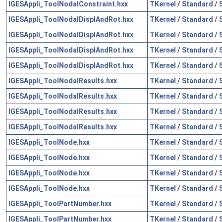
IGESAppli_ToolNodalConstraint.hxx
TKernel
/
Standard
/
IGESAppli_ToolNodalDisplAndRot.hxx
TKernel
/
Standard
/
IGESAppli_ToolNodalDisplAndRot.hxx
TKernel
/
Standard
/
IGESAppli_ToolNodalDisplAndRot.hxx
TKernel
/
Standard
/
IGESAppli_ToolNodalDisplAndRot.hxx
TKernel
/
Standard
/
IGESAppli_ToolNodalResults.hxx
TKernel
/
Standard
/
IGESAppli_ToolNodalResults.hxx
TKernel
/
Standard
/
IGESAppli_ToolNodalResults.hxx
TKernel
/
Standard
/
IGESAppli_ToolNodalResults.hxx
TKernel
/
Standard
/
IGESAppli_ToolNode.hxx
TKernel
/
Standard
/
IGESAppli_ToolNode.hxx
TKernel
/
Standard
/
IGESAppli_ToolNode.hxx
TKernel
/
Standard
/
IGESAppli_ToolNode.hxx
TKernel
/
Standard
/
IGESAppli_ToolPartNumber.hxx
TKernel
/
Standard
/
IGESAppli_ToolPartNumber.hxx
TKernel
/
Standard
/