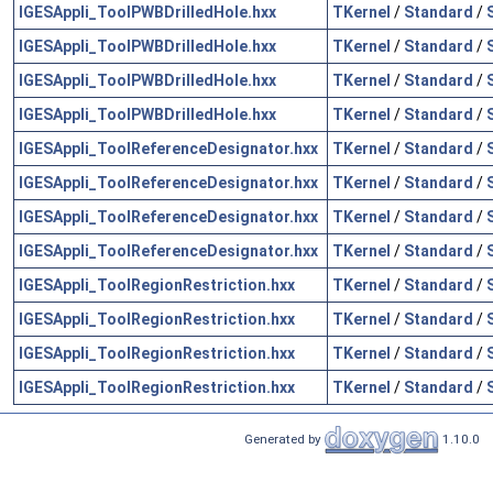
IGESAppli_ToolPWBDrilledHole.hxx
TKernel
/
Standard
/
IGESAppli_ToolPWBDrilledHole.hxx
TKernel
/
Standard
/
IGESAppli_ToolPWBDrilledHole.hxx
TKernel
/
Standard
/
IGESAppli_ToolPWBDrilledHole.hxx
TKernel
/
Standard
/
IGESAppli_ToolReferenceDesignator.hxx
TKernel
/
Standard
/
IGESAppli_ToolReferenceDesignator.hxx
TKernel
/
Standard
/
IGESAppli_ToolReferenceDesignator.hxx
TKernel
/
Standard
/
IGESAppli_ToolReferenceDesignator.hxx
TKernel
/
Standard
/
IGESAppli_ToolRegionRestriction.hxx
TKernel
/
Standard
/
IGESAppli_ToolRegionRestriction.hxx
TKernel
/
Standard
/
IGESAppli_ToolRegionRestriction.hxx
TKernel
/
Standard
/
IGESAppli_ToolRegionRestriction.hxx
TKernel
/
Standard
/
Generated by
1.10.0