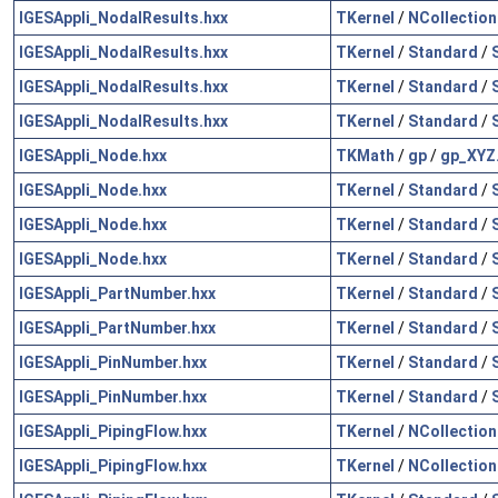
IGESAppli_NodalResults.hxx
TKernel
/
NCollection
IGESAppli_NodalResults.hxx
TKernel
/
Standard
/
IGESAppli_NodalResults.hxx
TKernel
/
Standard
/
IGESAppli_NodalResults.hxx
TKernel
/
Standard
/
IGESAppli_Node.hxx
TKMath
/
gp
/
gp_XYZ
IGESAppli_Node.hxx
TKernel
/
Standard
/
IGESAppli_Node.hxx
TKernel
/
Standard
/
IGESAppli_Node.hxx
TKernel
/
Standard
/
IGESAppli_PartNumber.hxx
TKernel
/
Standard
/
IGESAppli_PartNumber.hxx
TKernel
/
Standard
/
IGESAppli_PinNumber.hxx
TKernel
/
Standard
/
IGESAppli_PinNumber.hxx
TKernel
/
Standard
/
IGESAppli_PipingFlow.hxx
TKernel
/
NCollection
IGESAppli_PipingFlow.hxx
TKernel
/
NCollection