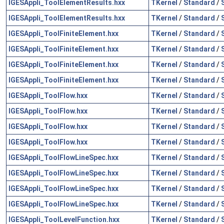
IGESAppli_ToolElementResults.hxx
TKernel
/
Standard
/
IGESAppli_ToolElementResults.hxx
TKernel
/
Standard
/
IGESAppli_ToolFiniteElement.hxx
TKernel
/
Standard
/
IGESAppli_ToolFiniteElement.hxx
TKernel
/
Standard
/
IGESAppli_ToolFiniteElement.hxx
TKernel
/
Standard
/
IGESAppli_ToolFiniteElement.hxx
TKernel
/
Standard
/
IGESAppli_ToolFlow.hxx
TKernel
/
Standard
/
IGESAppli_ToolFlow.hxx
TKernel
/
Standard
/
IGESAppli_ToolFlow.hxx
TKernel
/
Standard
/
IGESAppli_ToolFlow.hxx
TKernel
/
Standard
/
IGESAppli_ToolFlowLineSpec.hxx
TKernel
/
Standard
/
IGESAppli_ToolFlowLineSpec.hxx
TKernel
/
Standard
/
IGESAppli_ToolFlowLineSpec.hxx
TKernel
/
Standard
/
IGESAppli_ToolFlowLineSpec.hxx
TKernel
/
Standard
/
IGESAppli_ToolLevelFunction.hxx
TKernel
/
Standard
/