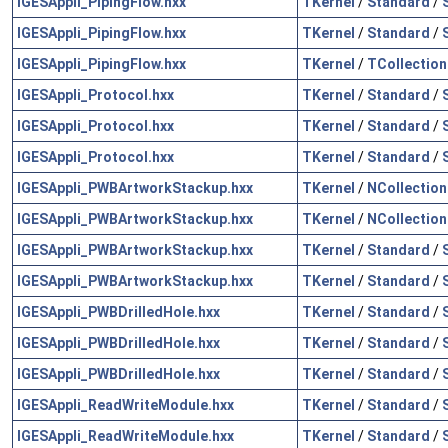
IGESAppli_PipingFlow.hxx
TKernel
/
Standard
/
IGESAppli_PipingFlow.hxx
TKernel
/
Standard
/
IGESAppli_PipingFlow.hxx
TKernel
/
TCollection
IGESAppli_Protocol.hxx
TKernel
/
Standard
/
IGESAppli_Protocol.hxx
TKernel
/
Standard
/
IGESAppli_Protocol.hxx
TKernel
/
Standard
/
IGESAppli_PWBArtworkStackup.hxx
TKernel
/
NCollection
IGESAppli_PWBArtworkStackup.hxx
TKernel
/
NCollection
IGESAppli_PWBArtworkStackup.hxx
TKernel
/
Standard
/
IGESAppli_PWBArtworkStackup.hxx
TKernel
/
Standard
/
IGESAppli_PWBDrilledHole.hxx
TKernel
/
Standard
/
IGESAppli_PWBDrilledHole.hxx
TKernel
/
Standard
/
IGESAppli_PWBDrilledHole.hxx
TKernel
/
Standard
/
IGESAppli_ReadWriteModule.hxx
TKernel
/
Standard
/
IGESAppli_ReadWriteModule.hxx
TKernel
/
Standard
/