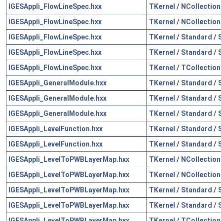
IGESAppli_FlowLineSpec.hxx
TKernel
/
NCollection
IGESAppli_FlowLineSpec.hxx
TKernel
/
NCollection
IGESAppli_FlowLineSpec.hxx
TKernel
/
Standard
/
IGESAppli_FlowLineSpec.hxx
TKernel
/
Standard
/
IGESAppli_FlowLineSpec.hxx
TKernel
/
TCollection
IGESAppli_GeneralModule.hxx
TKernel
/
Standard
/
IGESAppli_GeneralModule.hxx
TKernel
/
Standard
/
IGESAppli_GeneralModule.hxx
TKernel
/
Standard
/
IGESAppli_LevelFunction.hxx
TKernel
/
Standard
/
IGESAppli_LevelFunction.hxx
TKernel
/
Standard
/
IGESAppli_LevelToPWBLayerMap.hxx
TKernel
/
NCollection
IGESAppli_LevelToPWBLayerMap.hxx
TKernel
/
NCollection
IGESAppli_LevelToPWBLayerMap.hxx
TKernel
/
Standard
/
IGESAppli_LevelToPWBLayerMap.hxx
TKernel
/
Standard
/
IGESAppli_LevelToPWBLayerMap.hxx
TKernel
/
TCollection