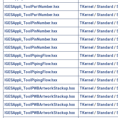
IGESAppli_ToolPartNumber.hxx
TKernel
/
Standard
/
IGESAppli_ToolPartNumber.hxx
TKernel
/
Standard
/
IGESAppli_ToolPinNumber.hxx
TKernel
/
Standard
/
IGESAppli_ToolPinNumber.hxx
TKernel
/
Standard
/
IGESAppli_ToolPinNumber.hxx
TKernel
/
Standard
/
IGESAppli_ToolPinNumber.hxx
TKernel
/
Standard
/
IGESAppli_ToolPipingFlow.hxx
TKernel
/
Standard
/
IGESAppli_ToolPipingFlow.hxx
TKernel
/
Standard
/
IGESAppli_ToolPipingFlow.hxx
TKernel
/
Standard
/
IGESAppli_ToolPipingFlow.hxx
TKernel
/
Standard
/
IGESAppli_ToolPWBArtworkStackup.hxx
TKernel
/
Standard
/
IGESAppli_ToolPWBArtworkStackup.hxx
TKernel
/
Standard
/
IGESAppli_ToolPWBArtworkStackup.hxx
TKernel
/
Standard
/
IGESAppli_ToolPWBArtworkStackup.hxx
TKernel
/
Standard
/