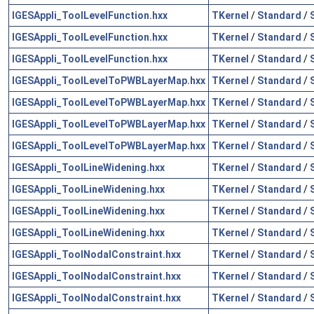
IGESAppli_ToolLevelFunction.hxx
TKernel
/
Standard
/
IGESAppli_ToolLevelFunction.hxx
TKernel
/
Standard
/
IGESAppli_ToolLevelFunction.hxx
TKernel
/
Standard
/
IGESAppli_ToolLevelToPWBLayerMap.hxx
TKernel
/
Standard
/
IGESAppli_ToolLevelToPWBLayerMap.hxx
TKernel
/
Standard
/
IGESAppli_ToolLevelToPWBLayerMap.hxx
TKernel
/
Standard
/
IGESAppli_ToolLevelToPWBLayerMap.hxx
TKernel
/
Standard
/
IGESAppli_ToolLineWidening.hxx
TKernel
/
Standard
/
IGESAppli_ToolLineWidening.hxx
TKernel
/
Standard
/
IGESAppli_ToolLineWidening.hxx
TKernel
/
Standard
/
IGESAppli_ToolLineWidening.hxx
TKernel
/
Standard
/
IGESAppli_ToolNodalConstraint.hxx
TKernel
/
Standard
/
IGESAppli_ToolNodalConstraint.hxx
TKernel
/
Standard
/
IGESAppli_ToolNodalConstraint.hxx
TKernel
/
Standard
/