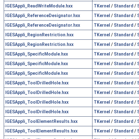
IGESAppli_ReadWriteModule.hxx
TKernel
/
Standard
/
IGESAppli_ReferenceDesignator.hxx
TKernel
/
Standard
/
IGESAppli_ReferenceDesignator.hxx
TKernel
/
Standard
/
IGESAppli_RegionRestriction.hxx
TKernel
/
Standard
/
IGESAppli_RegionRestriction.hxx
TKernel
/
Standard
/
IGESAppli_SpecificModule.hxx
TKernel
/
Standard
/
IGESAppli_SpecificModule.hxx
TKernel
/
Standard
/
IGESAppli_SpecificModule.hxx
TKernel
/
Standard
/
IGESAppli_ToolDrilledHole.hxx
TKernel
/
Standard
/
IGESAppli_ToolDrilledHole.hxx
TKernel
/
Standard
/
IGESAppli_ToolDrilledHole.hxx
TKernel
/
Standard
/
IGESAppli_ToolDrilledHole.hxx
TKernel
/
Standard
/
IGESAppli_ToolElementResults.hxx
TKernel
/
Standard
/
IGESAppli_ToolElementResults.hxx
TKernel
/
Standard
/