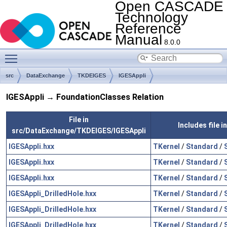
Open CASCADE
Technology
Reference
Manual
8.0.0
Toggle main menu visibility
src
DataExchange
TKDEIGES
IGESAppli
IGESAppli → FoundationClasses Relation
File in
Includes file 
src/DataExchange/TKDEIGES/IGESAppli
IGESAppli.hxx
TKernel
/
Standard
/
IGESAppli.hxx
TKernel
/
Standard
/
IGESAppli.hxx
TKernel
/
Standard
/
IGESAppli_DrilledHole.hxx
TKernel
/
Standard
/
IGESAppli_DrilledHole.hxx
TKernel
/
Standard
/
IGESAppli_DrilledHole.hxx
TKernel
/
Standard
/