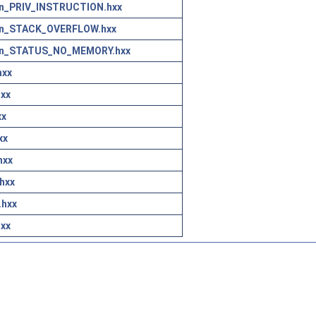
n_PRIV_INSTRUCTION.hxx
on_STACK_OVERFLOW.hxx
on_STATUS_NO_MEMORY.hxx
hxx
xx
xx
xx
hxx
hxx
hxx
xx