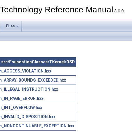
echnology Reference Manual
8.0.0
Files
 in src/FoundationClasses/TKernel/OSD
n_ACCESS_VIOLATION.hxx
on_ARRAY_BOUNDS_EXCEEDED.hxx
n_ILLEGAL_INSTRUCTION.hxx
n_IN_PAGE_ERROR.hxx
n_INT_OVERFLOW.hxx
n_INVALID_DISPOSITION.hxx
on_NONCONTINUABLE_EXCEPTION.hxx