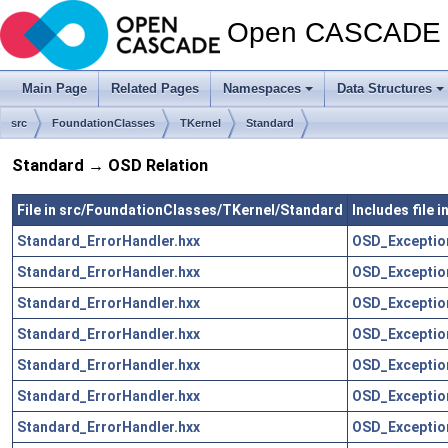
Open CASCADE T
Main Page
Related Pages
Namespaces
Data Structures
src
FoundationClasses
TKernel
Standard
Standard → OSD Relation
File in src/FoundationClasses/TKernel/Standard
Includes file
Standard_ErrorHandler.hxx
OSD_Exceptio
Standard_ErrorHandler.hxx
OSD_Excepti
Standard_ErrorHandler.hxx
OSD_Exceptio
Standard_ErrorHandler.hxx
OSD_Exceptio
Standard_ErrorHandler.hxx
OSD_Exceptio
Standard_ErrorHandler.hxx
OSD_Exceptio
Standard_ErrorHandler.hxx
OSD_Excepti