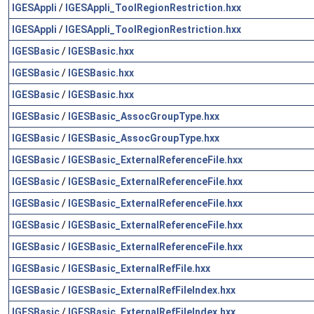
IGESAppli
/
IGESAppli_ToolRegionRestriction.hxx
IGESAppli
/
IGESAppli_ToolRegionRestriction.hxx
IGESBasic
/
IGESBasic.hxx
IGESBasic
/
IGESBasic.hxx
IGESBasic
/
IGESBasic.hxx
IGESBasic
/
IGESBasic_AssocGroupType.hxx
IGESBasic
/
IGESBasic_AssocGroupType.hxx
IGESBasic
/
IGESBasic_ExternalReferenceFile.hxx
IGESBasic
/
IGESBasic_ExternalReferenceFile.hxx
IGESBasic
/
IGESBasic_ExternalReferenceFile.hxx
IGESBasic
/
IGESBasic_ExternalReferenceFile.hxx
IGESBasic
/
IGESBasic_ExternalReferenceFile.hxx
IGESBasic
/
IGESBasic_ExternalRefFile.hxx
IGESBasic
/
IGESBasic_ExternalRefFileIndex.hxx
IGESBasic
/
IGESBasic_ExternalRefFileIndex.hxx