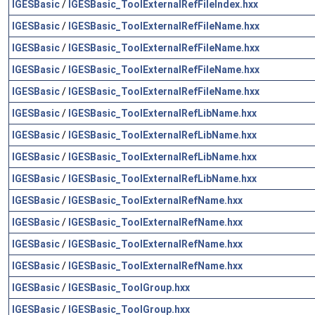
IGESBasic
/
IGESBasic_ToolExternalRefFileIndex.hxx
IGESBasic
/
IGESBasic_ToolExternalRefFileName.hxx
IGESBasic
/
IGESBasic_ToolExternalRefFileName.hxx
IGESBasic
/
IGESBasic_ToolExternalRefFileName.hxx
IGESBasic
/
IGESBasic_ToolExternalRefFileName.hxx
IGESBasic
/
IGESBasic_ToolExternalRefLibName.hxx
IGESBasic
/
IGESBasic_ToolExternalRefLibName.hxx
IGESBasic
/
IGESBasic_ToolExternalRefLibName.hxx
IGESBasic
/
IGESBasic_ToolExternalRefLibName.hxx
IGESBasic
/
IGESBasic_ToolExternalRefName.hxx
IGESBasic
/
IGESBasic_ToolExternalRefName.hxx
IGESBasic
/
IGESBasic_ToolExternalRefName.hxx
IGESBasic
/
IGESBasic_ToolExternalRefName.hxx
IGESBasic
/
IGESBasic_ToolGroup.hxx
IGESBasic
/
IGESBasic_ToolGroup.hxx