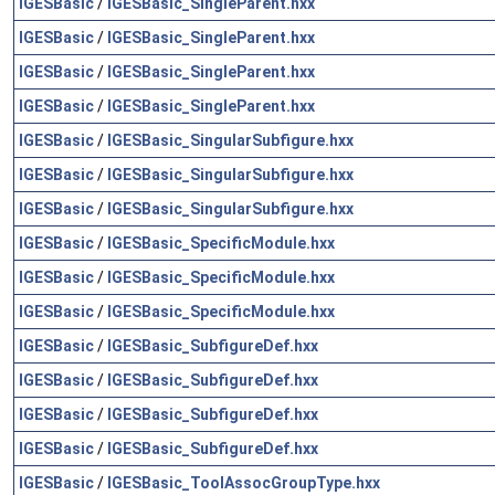
IGESBasic
/
IGESBasic_SingleParent.hxx
IGESBasic
/
IGESBasic_SingleParent.hxx
IGESBasic
/
IGESBasic_SingleParent.hxx
IGESBasic
/
IGESBasic_SingleParent.hxx
IGESBasic
/
IGESBasic_SingularSubfigure.hxx
IGESBasic
/
IGESBasic_SingularSubfigure.hxx
IGESBasic
/
IGESBasic_SingularSubfigure.hxx
IGESBasic
/
IGESBasic_SpecificModule.hxx
IGESBasic
/
IGESBasic_SpecificModule.hxx
IGESBasic
/
IGESBasic_SpecificModule.hxx
IGESBasic
/
IGESBasic_SubfigureDef.hxx
IGESBasic
/
IGESBasic_SubfigureDef.hxx
IGESBasic
/
IGESBasic_SubfigureDef.hxx
IGESBasic
/
IGESBasic_SubfigureDef.hxx
IGESBasic
/
IGESBasic_ToolAssocGroupType.hxx