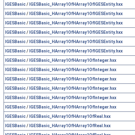
IGESBasic
/
IGESBasic_HArray1OfHArray1OfIGESEntity.hxx
IGESBasic
/
IGESBasic_HArray1OfHArray1OfIGESEntity.hxx
IGESBasic
/
IGESBasic_HArray1OfHArray1OfIGESEntity.hxx
IGESBasic
/
IGESBasic_HArray1OfHArray1OfIGESEntity.hxx
IGESBasic
/
IGESBasic_HArray1OfHArray1OfIGESEntity.hxx
IGESBasic
/
IGESBasic_HArray1OfHArray1OfIGESEntity.hxx
IGESBasic
/
IGESBasic_HArray1OfHArray1OfInteger.hxx
IGESBasic
/
IGESBasic_HArray1OfHArray1OfInteger.hxx
IGESBasic
/
IGESBasic_HArray1OfHArray1OfInteger.hxx
IGESBasic
/
IGESBasic_HArray1OfHArray1OfInteger.hxx
IGESBasic
/
IGESBasic_HArray1OfHArray1OfInteger.hxx
IGESBasic
/
IGESBasic_HArray1OfHArray1OfInteger.hxx
IGESBasic
/
IGESBasic_HArray1OfHArray1OfReal.hxx
IGESBasic
/
IGESBasic_HArray1OfHArray1OfReal.hxx
IGESBasic
/
IGESBasic_HArray1OfHArray1OfReal.hxx