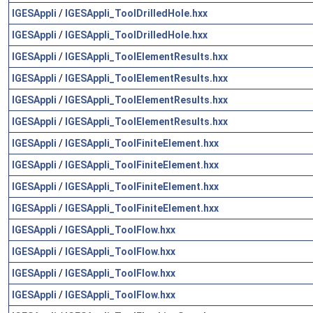
IGESAppli
/
IGESAppli_ToolDrilledHole.hxx
IGESAppli
/
IGESAppli_ToolDrilledHole.hxx
IGESAppli
/
IGESAppli_ToolElementResults.hxx
IGESAppli
/
IGESAppli_ToolElementResults.hxx
IGESAppli
/
IGESAppli_ToolElementResults.hxx
IGESAppli
/
IGESAppli_ToolElementResults.hxx
IGESAppli
/
IGESAppli_ToolFiniteElement.hxx
IGESAppli
/
IGESAppli_ToolFiniteElement.hxx
IGESAppli
/
IGESAppli_ToolFiniteElement.hxx
IGESAppli
/
IGESAppli_ToolFiniteElement.hxx
IGESAppli
/
IGESAppli_ToolFlow.hxx
IGESAppli
/
IGESAppli_ToolFlow.hxx
IGESAppli
/
IGESAppli_ToolFlow.hxx
IGESAppli
/
IGESAppli_ToolFlow.hxx