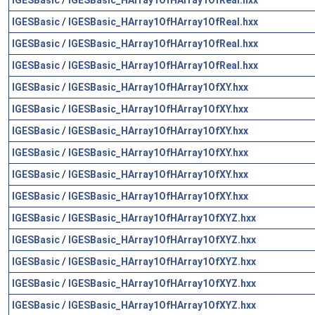
IGESBasic
/
IGESBasic_HArray1OfHArray1OfReal.hxx
IGESBasic
/
IGESBasic_HArray1OfHArray1OfReal.hxx
IGESBasic
/
IGESBasic_HArray1OfHArray1OfReal.hxx
IGESBasic
/
IGESBasic_HArray1OfHArray1OfXY.hxx
IGESBasic
/
IGESBasic_HArray1OfHArray1OfXY.hxx
IGESBasic
/
IGESBasic_HArray1OfHArray1OfXY.hxx
IGESBasic
/
IGESBasic_HArray1OfHArray1OfXY.hxx
IGESBasic
/
IGESBasic_HArray1OfHArray1OfXY.hxx
IGESBasic
/
IGESBasic_HArray1OfHArray1OfXY.hxx
IGESBasic
/
IGESBasic_HArray1OfHArray1OfXYZ.hxx
IGESBasic
/
IGESBasic_HArray1OfHArray1OfXYZ.hxx
IGESBasic
/
IGESBasic_HArray1OfHArray1OfXYZ.hxx
IGESBasic
/
IGESBasic_HArray1OfHArray1OfXYZ.hxx
IGESBasic
/
IGESBasic_HArray1OfHArray1OfXYZ.hxx