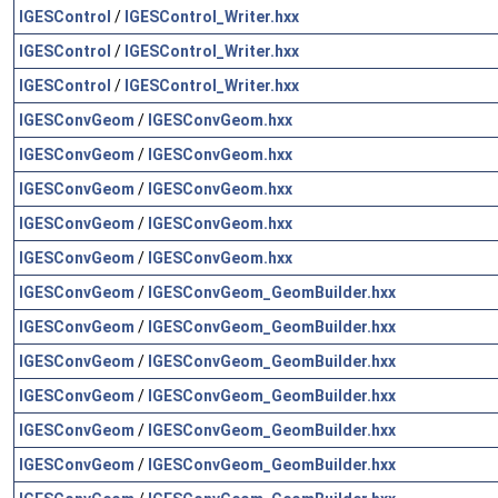
IGESControl
/
IGESControl_Writer.hxx
IGESControl
/
IGESControl_Writer.hxx
IGESControl
/
IGESControl_Writer.hxx
IGESConvGeom
/
IGESConvGeom.hxx
IGESConvGeom
/
IGESConvGeom.hxx
IGESConvGeom
/
IGESConvGeom.hxx
IGESConvGeom
/
IGESConvGeom.hxx
IGESConvGeom
/
IGESConvGeom.hxx
IGESConvGeom
/
IGESConvGeom_GeomBuilder.hxx
IGESConvGeom
/
IGESConvGeom_GeomBuilder.hxx
IGESConvGeom
/
IGESConvGeom_GeomBuilder.hxx
IGESConvGeom
/
IGESConvGeom_GeomBuilder.hxx
IGESConvGeom
/
IGESConvGeom_GeomBuilder.hxx
IGESConvGeom
/
IGESConvGeom_GeomBuilder.hxx