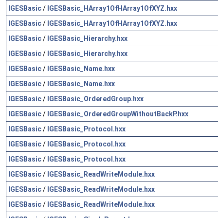
IGESBasic
/
IGESBasic_HArray1OfHArray1OfXYZ.hxx
IGESBasic
/
IGESBasic_HArray1OfHArray1OfXYZ.hxx
IGESBasic
/
IGESBasic_Hierarchy.hxx
IGESBasic
/
IGESBasic_Hierarchy.hxx
IGESBasic
/
IGESBasic_Name.hxx
IGESBasic
/
IGESBasic_Name.hxx
IGESBasic
/
IGESBasic_OrderedGroup.hxx
IGESBasic
/
IGESBasic_OrderedGroupWithoutBackP.hxx
IGESBasic
/
IGESBasic_Protocol.hxx
IGESBasic
/
IGESBasic_Protocol.hxx
IGESBasic
/
IGESBasic_Protocol.hxx
IGESBasic
/
IGESBasic_ReadWriteModule.hxx
IGESBasic
/
IGESBasic_ReadWriteModule.hxx
IGESBasic
/
IGESBasic_ReadWriteModule.hxx