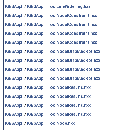
IGESAppli
/
IGESAppli_ToolLineWidening.hxx
IGESAppli
/
IGESAppli_ToolNodalConstraint.hxx
IGESAppli
/
IGESAppli_ToolNodalConstraint.hxx
IGESAppli
/
IGESAppli_ToolNodalConstraint.hxx
IGESAppli
/
IGESAppli_ToolNodalConstraint.hxx
IGESAppli
/
IGESAppli_ToolNodalDisplAndRot.hxx
IGESAppli
/
IGESAppli_ToolNodalDisplAndRot.hxx
IGESAppli
/
IGESAppli_ToolNodalDisplAndRot.hxx
IGESAppli
/
IGESAppli_ToolNodalDisplAndRot.hxx
IGESAppli
/
IGESAppli_ToolNodalResults.hxx
IGESAppli
/
IGESAppli_ToolNodalResults.hxx
IGESAppli
/
IGESAppli_ToolNodalResults.hxx
IGESAppli
/
IGESAppli_ToolNodalResults.hxx
IGESAppli
/
IGESAppli_ToolNode.hxx