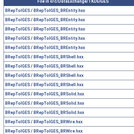
File in src/DataExchange/TKDEIGES
BRepToIGES
/
BRepToIGES_BREntity.hxx
BRepToIGES
/
BRepToIGES_BREntity.hxx
BRepToIGES
/
BRepToIGES_BREntity.hxx
BRepToIGES
/
BRepToIGES_BREntity.hxx
BRepToIGES
/
BRepToIGES_BREntity.hxx
BRepToIGES
/
BRepToIGES_BRShell.hxx
BRepToIGES
/
BRepToIGES_BRShell.hxx
BRepToIGES
/
BRepToIGES_BRShell.hxx
BRepToIGES
/
BRepToIGES_BRShell.hxx
BRepToIGES
/
BRepToIGES_BRSolid.hxx
BRepToIGES
/
BRepToIGES_BRSolid.hxx
BRepToIGES
/
BRepToIGES_BRSolid.hxx
BRepToIGES
/
BRepToIGES_BRWire.hxx
BRepToIGES
/
BRepToIGES_BRWire.hxx