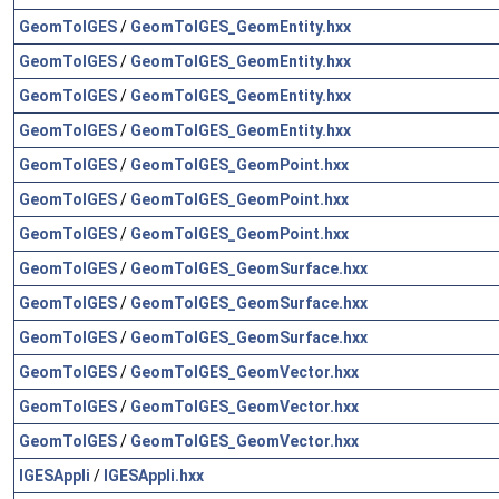
GeomToIGES
/
GeomToIGES_GeomEntity.hxx
GeomToIGES
/
GeomToIGES_GeomEntity.hxx
GeomToIGES
/
GeomToIGES_GeomEntity.hxx
GeomToIGES
/
GeomToIGES_GeomEntity.hxx
GeomToIGES
/
GeomToIGES_GeomPoint.hxx
GeomToIGES
/
GeomToIGES_GeomPoint.hxx
GeomToIGES
/
GeomToIGES_GeomPoint.hxx
GeomToIGES
/
GeomToIGES_GeomSurface.hxx
GeomToIGES
/
GeomToIGES_GeomSurface.hxx
GeomToIGES
/
GeomToIGES_GeomSurface.hxx
GeomToIGES
/
GeomToIGES_GeomVector.hxx
GeomToIGES
/
GeomToIGES_GeomVector.hxx
GeomToIGES
/
GeomToIGES_GeomVector.hxx
IGESAppli
/
IGESAppli.hxx