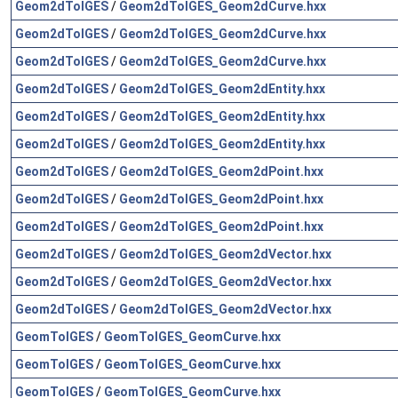
Geom2dToIGES
/
Geom2dToIGES_Geom2dCurve.hxx
Geom2dToIGES
/
Geom2dToIGES_Geom2dCurve.hxx
Geom2dToIGES
/
Geom2dToIGES_Geom2dCurve.hxx
Geom2dToIGES
/
Geom2dToIGES_Geom2dEntity.hxx
Geom2dToIGES
/
Geom2dToIGES_Geom2dEntity.hxx
Geom2dToIGES
/
Geom2dToIGES_Geom2dEntity.hxx
Geom2dToIGES
/
Geom2dToIGES_Geom2dPoint.hxx
Geom2dToIGES
/
Geom2dToIGES_Geom2dPoint.hxx
Geom2dToIGES
/
Geom2dToIGES_Geom2dPoint.hxx
Geom2dToIGES
/
Geom2dToIGES_Geom2dVector.hxx
Geom2dToIGES
/
Geom2dToIGES_Geom2dVector.hxx
Geom2dToIGES
/
Geom2dToIGES_Geom2dVector.hxx
GeomToIGES
/
GeomToIGES_GeomCurve.hxx
GeomToIGES
/
GeomToIGES_GeomCurve.hxx
GeomToIGES
/
GeomToIGES_GeomCurve.hxx