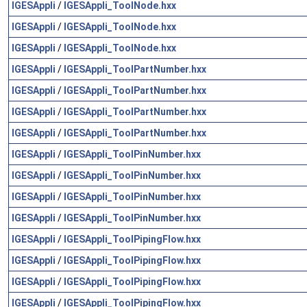
IGESAppli
/
IGESAppli_ToolNode.hxx
IGESAppli
/
IGESAppli_ToolNode.hxx
IGESAppli
/
IGESAppli_ToolNode.hxx
IGESAppli
/
IGESAppli_ToolPartNumber.hxx
IGESAppli
/
IGESAppli_ToolPartNumber.hxx
IGESAppli
/
IGESAppli_ToolPartNumber.hxx
IGESAppli
/
IGESAppli_ToolPartNumber.hxx
IGESAppli
/
IGESAppli_ToolPinNumber.hxx
IGESAppli
/
IGESAppli_ToolPinNumber.hxx
IGESAppli
/
IGESAppli_ToolPinNumber.hxx
IGESAppli
/
IGESAppli_ToolPinNumber.hxx
IGESAppli
/
IGESAppli_ToolPipingFlow.hxx
IGESAppli
/
IGESAppli_ToolPipingFlow.hxx
IGESAppli
/
IGESAppli_ToolPipingFlow.hxx
IGESAppli
/
IGESAppli_ToolPipingFlow.hxx