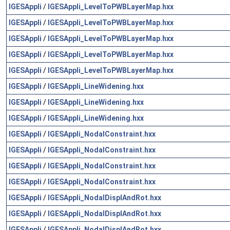
IGESAppli
/
IGESAppli_LevelToPWBLayerMap.hxx
IGESAppli
/
IGESAppli_LevelToPWBLayerMap.hxx
IGESAppli
/
IGESAppli_LevelToPWBLayerMap.hxx
IGESAppli
/
IGESAppli_LevelToPWBLayerMap.hxx
IGESAppli
/
IGESAppli_LevelToPWBLayerMap.hxx
IGESAppli
/
IGESAppli_LineWidening.hxx
IGESAppli
/
IGESAppli_LineWidening.hxx
IGESAppli
/
IGESAppli_LineWidening.hxx
IGESAppli
/
IGESAppli_NodalConstraint.hxx
IGESAppli
/
IGESAppli_NodalConstraint.hxx
IGESAppli
/
IGESAppli_NodalConstraint.hxx
IGESAppli
/
IGESAppli_NodalConstraint.hxx
IGESAppli
/
IGESAppli_NodalDisplAndRot.hxx
IGESAppli
/
IGESAppli_NodalDisplAndRot.hxx
IGESAppli
/
IGESAppli_NodalDisplAndRot.hxx