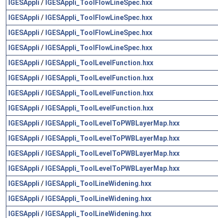
IGESAppli
/
IGESAppli_ToolFlowLineSpec.hxx
IGESAppli
/
IGESAppli_ToolFlowLineSpec.hxx
IGESAppli
/
IGESAppli_ToolFlowLineSpec.hxx
IGESAppli
/
IGESAppli_ToolFlowLineSpec.hxx
IGESAppli
/
IGESAppli_ToolLevelFunction.hxx
IGESAppli
/
IGESAppli_ToolLevelFunction.hxx
IGESAppli
/
IGESAppli_ToolLevelFunction.hxx
IGESAppli
/
IGESAppli_ToolLevelFunction.hxx
IGESAppli
/
IGESAppli_ToolLevelToPWBLayerMap.hxx
IGESAppli
/
IGESAppli_ToolLevelToPWBLayerMap.hxx
IGESAppli
/
IGESAppli_ToolLevelToPWBLayerMap.hxx
IGESAppli
/
IGESAppli_ToolLevelToPWBLayerMap.hxx
IGESAppli
/
IGESAppli_ToolLineWidening.hxx
IGESAppli
/
IGESAppli_ToolLineWidening.hxx
IGESAppli
/
IGESAppli_ToolLineWidening.hxx