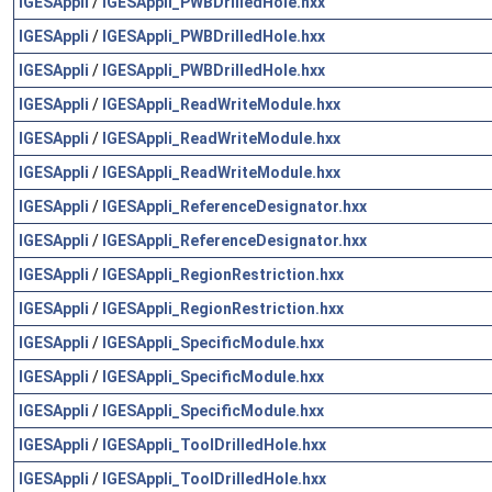
IGESAppli
/
IGESAppli_PWBDrilledHole.hxx
IGESAppli
/
IGESAppli_PWBDrilledHole.hxx
IGESAppli
/
IGESAppli_PWBDrilledHole.hxx
IGESAppli
/
IGESAppli_ReadWriteModule.hxx
IGESAppli
/
IGESAppli_ReadWriteModule.hxx
IGESAppli
/
IGESAppli_ReadWriteModule.hxx
IGESAppli
/
IGESAppli_ReferenceDesignator.hxx
IGESAppli
/
IGESAppli_ReferenceDesignator.hxx
IGESAppli
/
IGESAppli_RegionRestriction.hxx
IGESAppli
/
IGESAppli_RegionRestriction.hxx
IGESAppli
/
IGESAppli_SpecificModule.hxx
IGESAppli
/
IGESAppli_SpecificModule.hxx
IGESAppli
/
IGESAppli_SpecificModule.hxx
IGESAppli
/
IGESAppli_ToolDrilledHole.hxx
IGESAppli
/
IGESAppli_ToolDrilledHole.hxx