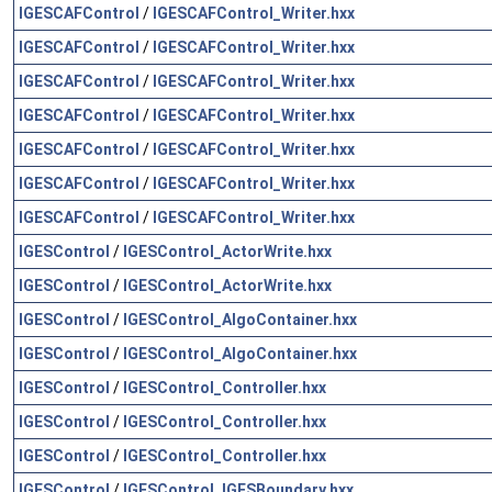
IGESCAFControl
/
IGESCAFControl_Writer.hxx
IGESCAFControl
/
IGESCAFControl_Writer.hxx
IGESCAFControl
/
IGESCAFControl_Writer.hxx
IGESCAFControl
/
IGESCAFControl_Writer.hxx
IGESCAFControl
/
IGESCAFControl_Writer.hxx
IGESCAFControl
/
IGESCAFControl_Writer.hxx
IGESCAFControl
/
IGESCAFControl_Writer.hxx
IGESControl
/
IGESControl_ActorWrite.hxx
IGESControl
/
IGESControl_ActorWrite.hxx
IGESControl
/
IGESControl_AlgoContainer.hxx
IGESControl
/
IGESControl_AlgoContainer.hxx
IGESControl
/
IGESControl_Controller.hxx
IGESControl
/
IGESControl_Controller.hxx
IGESControl
/
IGESControl_Controller.hxx
IGESControl
/
IGESControl_IGESBoundary.hxx