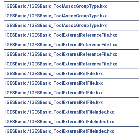
IGESBasic
/
IGESBasic_ToolAssocGroupType.hxx
IGESBasic
/
IGESBasic_ToolAssocGroupType.hxx
IGESBasic
/
IGESBasic_ToolAssocGroupType.hxx
IGESBasic
/
IGESBasic_ToolExternalReferenceFile.hxx
IGESBasic
/
IGESBasic_ToolExternalReferenceFile.hxx
IGESBasic
/
IGESBasic_ToolExternalReferenceFile.hxx
IGESBasic
/
IGESBasic_ToolExternalReferenceFile.hxx
IGESBasic
/
IGESBasic_ToolExternalRefFile.hxx
IGESBasic
/
IGESBasic_ToolExternalRefFile.hxx
IGESBasic
/
IGESBasic_ToolExternalRefFile.hxx
IGESBasic
/
IGESBasic_ToolExternalRefFile.hxx
IGESBasic
/
IGESBasic_ToolExternalRefFileIndex.hxx
IGESBasic
/
IGESBasic_ToolExternalRefFileIndex.hxx
IGESBasic
/
IGESBasic_ToolExternalRefFileIndex.hxx