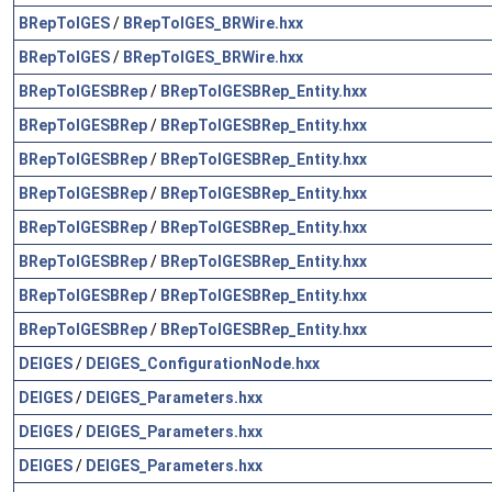
BRepToIGES
/
BRepToIGES_BRWire.hxx
BRepToIGES
/
BRepToIGES_BRWire.hxx
BRepToIGESBRep
/
BRepToIGESBRep_Entity.hxx
BRepToIGESBRep
/
BRepToIGESBRep_Entity.hxx
BRepToIGESBRep
/
BRepToIGESBRep_Entity.hxx
BRepToIGESBRep
/
BRepToIGESBRep_Entity.hxx
BRepToIGESBRep
/
BRepToIGESBRep_Entity.hxx
BRepToIGESBRep
/
BRepToIGESBRep_Entity.hxx
BRepToIGESBRep
/
BRepToIGESBRep_Entity.hxx
BRepToIGESBRep
/
BRepToIGESBRep_Entity.hxx
DEIGES
/
DEIGES_ConfigurationNode.hxx
DEIGES
/
DEIGES_Parameters.hxx
DEIGES
/
DEIGES_Parameters.hxx
DEIGES
/
DEIGES_Parameters.hxx