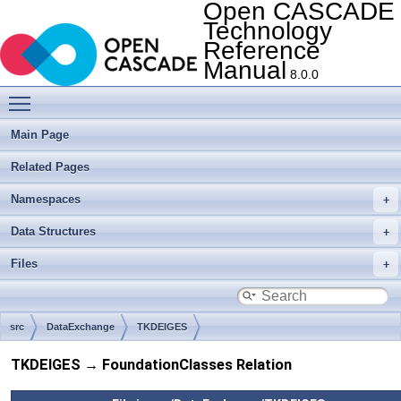
Open CASCADE
Technology
Reference
Manual
8.0.0
Toggle main menu visibility
Main Page
Related Pages
Namespaces
Data Structures
Files
src
DataExchange
TKDEIGES
TKDEIGES → FoundationClasses Relation