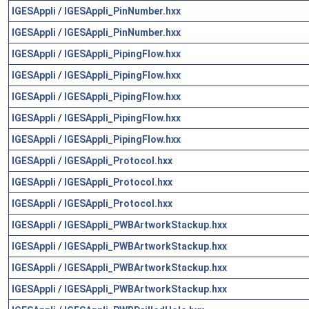
IGESAppli
/
IGESAppli_PinNumber.hxx
IGESAppli
/
IGESAppli_PinNumber.hxx
IGESAppli
/
IGESAppli_PipingFlow.hxx
IGESAppli
/
IGESAppli_PipingFlow.hxx
IGESAppli
/
IGESAppli_PipingFlow.hxx
IGESAppli
/
IGESAppli_PipingFlow.hxx
IGESAppli
/
IGESAppli_PipingFlow.hxx
IGESAppli
/
IGESAppli_Protocol.hxx
IGESAppli
/
IGESAppli_Protocol.hxx
IGESAppli
/
IGESAppli_Protocol.hxx
IGESAppli
/
IGESAppli_PWBArtworkStackup.hxx
IGESAppli
/
IGESAppli_PWBArtworkStackup.hxx
IGESAppli
/
IGESAppli_PWBArtworkStackup.hxx
IGESAppli
/
IGESAppli_PWBArtworkStackup.hxx