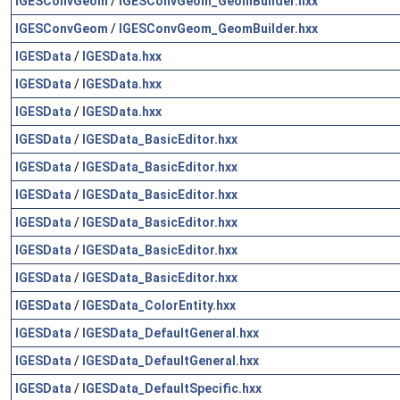
IGESConvGeom
/
IGESConvGeom_GeomBuilder.hxx
IGESConvGeom
/
IGESConvGeom_GeomBuilder.hxx
IGESData
/
IGESData.hxx
IGESData
/
IGESData.hxx
IGESData
/
IGESData.hxx
IGESData
/
IGESData_BasicEditor.hxx
IGESData
/
IGESData_BasicEditor.hxx
IGESData
/
IGESData_BasicEditor.hxx
IGESData
/
IGESData_BasicEditor.hxx
IGESData
/
IGESData_BasicEditor.hxx
IGESData
/
IGESData_BasicEditor.hxx
IGESData
/
IGESData_ColorEntity.hxx
IGESData
/
IGESData_DefaultGeneral.hxx
IGESData
/
IGESData_DefaultGeneral.hxx
IGESData
/
IGESData_DefaultSpecific.hxx