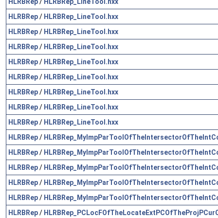
HLRBRep
/
HLRBRep_LineTool.hxx
HLRBRep
/
HLRBRep_LineTool.hxx
HLRBRep
/
HLRBRep_LineTool.hxx
HLRBRep
/
HLRBRep_LineTool.hxx
HLRBRep
/
HLRBRep_LineTool.hxx
HLRBRep
/
HLRBRep_LineTool.hxx
HLRBRep
/
HLRBRep_LineTool.hxx
HLRBRep
/
HLRBRep_LineTool.hxx
HLRBRep
/
HLRBRep_LineTool.hxx
HLRBRep
/
HLRBRep_MyImpParToolOfTheIntersectorOfTheIntCo
HLRBRep
/
HLRBRep_MyImpParToolOfTheIntersectorOfTheIntCo
HLRBRep
/
HLRBRep_MyImpParToolOfTheIntersectorOfTheIntCo
HLRBRep
/
HLRBRep_MyImpParToolOfTheIntersectorOfTheIntCo
HLRBRep
/
HLRBRep_MyImpParToolOfTheIntersectorOfTheIntCo
HLRBRep
/
HLRBRep_PCLocFOfTheLocateExtPCOfTheProjPCurOf