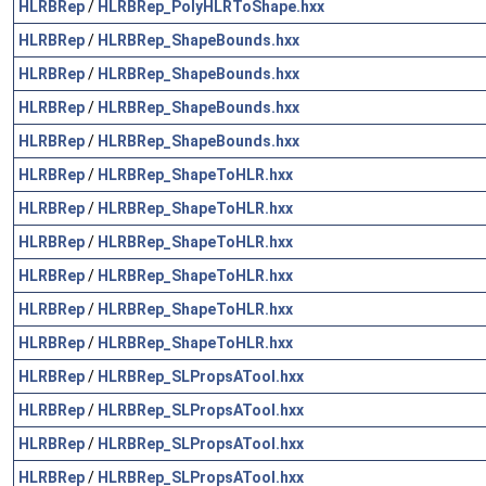
HLRBRep
/
HLRBRep_PolyHLRToShape.hxx
HLRBRep
/
HLRBRep_ShapeBounds.hxx
HLRBRep
/
HLRBRep_ShapeBounds.hxx
HLRBRep
/
HLRBRep_ShapeBounds.hxx
HLRBRep
/
HLRBRep_ShapeBounds.hxx
HLRBRep
/
HLRBRep_ShapeToHLR.hxx
HLRBRep
/
HLRBRep_ShapeToHLR.hxx
HLRBRep
/
HLRBRep_ShapeToHLR.hxx
HLRBRep
/
HLRBRep_ShapeToHLR.hxx
HLRBRep
/
HLRBRep_ShapeToHLR.hxx
HLRBRep
/
HLRBRep_ShapeToHLR.hxx
HLRBRep
/
HLRBRep_SLPropsATool.hxx
HLRBRep
/
HLRBRep_SLPropsATool.hxx
HLRBRep
/
HLRBRep_SLPropsATool.hxx
HLRBRep
/
HLRBRep_SLPropsATool.hxx