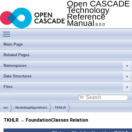
Open CASCADE
Technology
Reference
Manual
8.0.0
Toggle main menu visibility
Main Page
Related Pages
Namespaces
Data Structures
Files
src
ModelingAlgorithms
TKHLR
TKHLR → FoundationClasses Relation