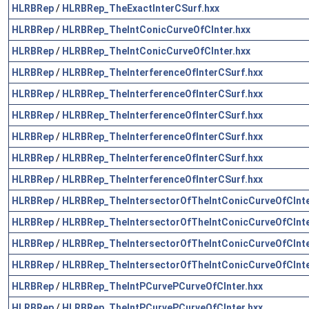
HLRBRep
/
HLRBRep_TheExactInterCSurf.hxx
HLRBRep
/
HLRBRep_TheIntConicCurveOfCInter.hxx
HLRBRep
/
HLRBRep_TheIntConicCurveOfCInter.hxx
HLRBRep
/
HLRBRep_TheInterferenceOfInterCSurf.hxx
HLRBRep
/
HLRBRep_TheInterferenceOfInterCSurf.hxx
HLRBRep
/
HLRBRep_TheInterferenceOfInterCSurf.hxx
HLRBRep
/
HLRBRep_TheInterferenceOfInterCSurf.hxx
HLRBRep
/
HLRBRep_TheInterferenceOfInterCSurf.hxx
HLRBRep
/
HLRBRep_TheInterferenceOfInterCSurf.hxx
HLRBRep
/
HLRBRep_TheIntersectorOfTheIntConicCurveOfCInte
HLRBRep
/
HLRBRep_TheIntersectorOfTheIntConicCurveOfCInte
HLRBRep
/
HLRBRep_TheIntersectorOfTheIntConicCurveOfCInte
HLRBRep
/
HLRBRep_TheIntersectorOfTheIntConicCurveOfCInte
HLRBRep
/
HLRBRep_TheIntPCurvePCurveOfCInter.hxx
HLRBRep
/
HLRBRep_TheIntPCurvePCurveOfCInter.hxx