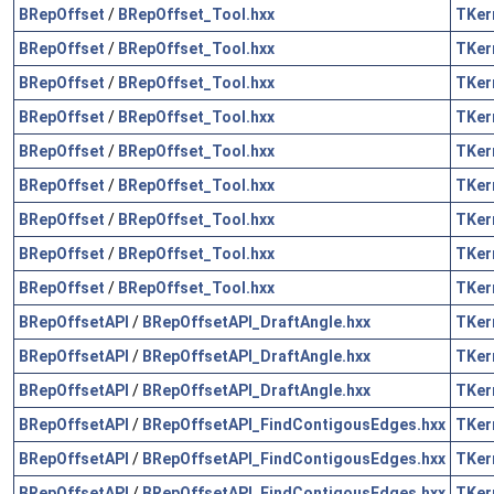
BRepOffset
/
BRepOffset_Tool.hxx
TKer
BRepOffset
/
BRepOffset_Tool.hxx
TKer
BRepOffset
/
BRepOffset_Tool.hxx
TKer
BRepOffset
/
BRepOffset_Tool.hxx
TKer
BRepOffset
/
BRepOffset_Tool.hxx
TKer
BRepOffset
/
BRepOffset_Tool.hxx
TKer
BRepOffset
/
BRepOffset_Tool.hxx
TKer
BRepOffset
/
BRepOffset_Tool.hxx
TKer
BRepOffset
/
BRepOffset_Tool.hxx
TKer
BRepOffsetAPI
/
BRepOffsetAPI_DraftAngle.hxx
TKer
BRepOffsetAPI
/
BRepOffsetAPI_DraftAngle.hxx
TKer
BRepOffsetAPI
/
BRepOffsetAPI_DraftAngle.hxx
TKer
BRepOffsetAPI
/
BRepOffsetAPI_FindContigousEdges.hxx
TKer
BRepOffsetAPI
/
BRepOffsetAPI_FindContigousEdges.hxx
TKer
BRepOffsetAPI
/
BRepOffsetAPI_FindContigousEdges.hxx
TKer