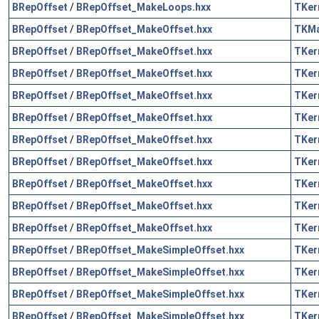
BRepOffset
/
BRepOffset_MakeLoops.hxx
TKer
BRepOffset
/
BRepOffset_MakeOffset.hxx
TKM
BRepOffset
/
BRepOffset_MakeOffset.hxx
TKer
BRepOffset
/
BRepOffset_MakeOffset.hxx
TKer
BRepOffset
/
BRepOffset_MakeOffset.hxx
TKer
BRepOffset
/
BRepOffset_MakeOffset.hxx
TKer
BRepOffset
/
BRepOffset_MakeOffset.hxx
TKer
BRepOffset
/
BRepOffset_MakeOffset.hxx
TKer
BRepOffset
/
BRepOffset_MakeOffset.hxx
TKer
BRepOffset
/
BRepOffset_MakeOffset.hxx
TKer
BRepOffset
/
BRepOffset_MakeOffset.hxx
TKer
BRepOffset
/
BRepOffset_MakeSimpleOffset.hxx
TKer
BRepOffset
/
BRepOffset_MakeSimpleOffset.hxx
TKer
BRepOffset
/
BRepOffset_MakeSimpleOffset.hxx
TKer
BRepOffset
/
BRepOffset_MakeSimpleOffset.hxx
TKer