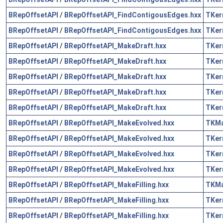
BRepOffsetAPI
/
BRepOffsetAPI_FindContigousEdges.hxx
TKer
BRepOffsetAPI
/
BRepOffsetAPI_FindContigousEdges.hxx
TKer
BRepOffsetAPI
/
BRepOffsetAPI_MakeDraft.hxx
TKer
BRepOffsetAPI
/
BRepOffsetAPI_MakeDraft.hxx
TKer
BRepOffsetAPI
/
BRepOffsetAPI_MakeDraft.hxx
TKer
BRepOffsetAPI
/
BRepOffsetAPI_MakeDraft.hxx
TKer
BRepOffsetAPI
/
BRepOffsetAPI_MakeDraft.hxx
TKer
BRepOffsetAPI
/
BRepOffsetAPI_MakeEvolved.hxx
TKM
BRepOffsetAPI
/
BRepOffsetAPI_MakeEvolved.hxx
TKer
BRepOffsetAPI
/
BRepOffsetAPI_MakeEvolved.hxx
TKer
BRepOffsetAPI
/
BRepOffsetAPI_MakeEvolved.hxx
TKer
BRepOffsetAPI
/
BRepOffsetAPI_MakeFilling.hxx
TKM
BRepOffsetAPI
/
BRepOffsetAPI_MakeFilling.hxx
TKer
BRepOffsetAPI
/
BRepOffsetAPI_MakeFilling.hxx
TKer