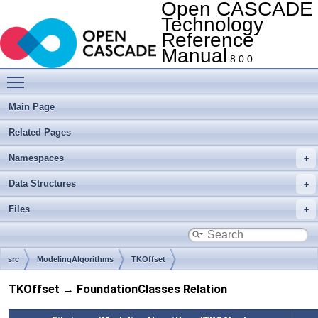
Open CASCADE
Technology
Reference
Manual
8.0.0
Toggle main menu visibility
Main Page
Related Pages
Namespaces
Data Structures
Files
src
ModelingAlgorithms
TKOffset
TKOffset → FoundationClasses Relation