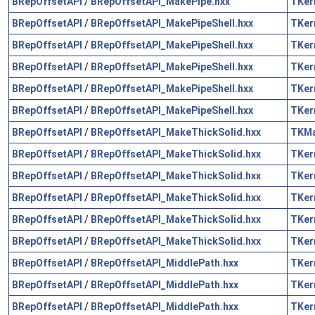
BRepOffsetAPI
/
BRepOffsetAPI_MakePipe.hxx
TKer
BRepOffsetAPI
/
BRepOffsetAPI_MakePipeShell.hxx
TKer
BRepOffsetAPI
/
BRepOffsetAPI_MakePipeShell.hxx
TKer
BRepOffsetAPI
/
BRepOffsetAPI_MakePipeShell.hxx
TKer
BRepOffsetAPI
/
BRepOffsetAPI_MakePipeShell.hxx
TKer
BRepOffsetAPI
/
BRepOffsetAPI_MakePipeShell.hxx
TKer
BRepOffsetAPI
/
BRepOffsetAPI_MakeThickSolid.hxx
TKM
BRepOffsetAPI
/
BRepOffsetAPI_MakeThickSolid.hxx
TKer
BRepOffsetAPI
/
BRepOffsetAPI_MakeThickSolid.hxx
TKer
BRepOffsetAPI
/
BRepOffsetAPI_MakeThickSolid.hxx
TKer
BRepOffsetAPI
/
BRepOffsetAPI_MakeThickSolid.hxx
TKer
BRepOffsetAPI
/
BRepOffsetAPI_MakeThickSolid.hxx
TKer
BRepOffsetAPI
/
BRepOffsetAPI_MiddlePath.hxx
TKer
BRepOffsetAPI
/
BRepOffsetAPI_MiddlePath.hxx
TKer
BRepOffsetAPI
/
BRepOffsetAPI_MiddlePath.hxx
TKer