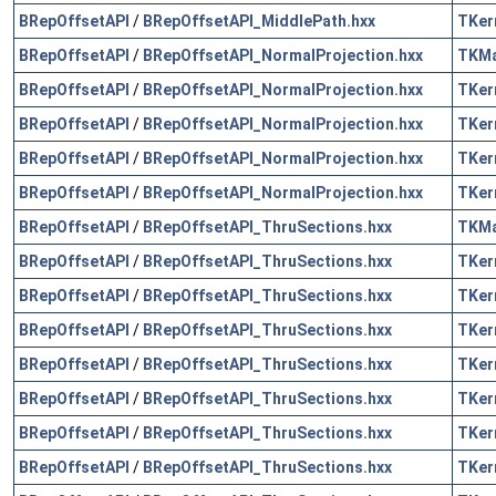
BRepOffsetAPI
/
BRepOffsetAPI_MiddlePath.hxx
TKer
BRepOffsetAPI
/
BRepOffsetAPI_NormalProjection.hxx
TKM
BRepOffsetAPI
/
BRepOffsetAPI_NormalProjection.hxx
TKer
BRepOffsetAPI
/
BRepOffsetAPI_NormalProjection.hxx
TKer
BRepOffsetAPI
/
BRepOffsetAPI_NormalProjection.hxx
TKer
BRepOffsetAPI
/
BRepOffsetAPI_NormalProjection.hxx
TKer
BRepOffsetAPI
/
BRepOffsetAPI_ThruSections.hxx
TKM
BRepOffsetAPI
/
BRepOffsetAPI_ThruSections.hxx
TKer
BRepOffsetAPI
/
BRepOffsetAPI_ThruSections.hxx
TKer
BRepOffsetAPI
/
BRepOffsetAPI_ThruSections.hxx
TKer
BRepOffsetAPI
/
BRepOffsetAPI_ThruSections.hxx
TKer
BRepOffsetAPI
/
BRepOffsetAPI_ThruSections.hxx
TKer
BRepOffsetAPI
/
BRepOffsetAPI_ThruSections.hxx
TKer
BRepOffsetAPI
/
BRepOffsetAPI_ThruSections.hxx
TKer