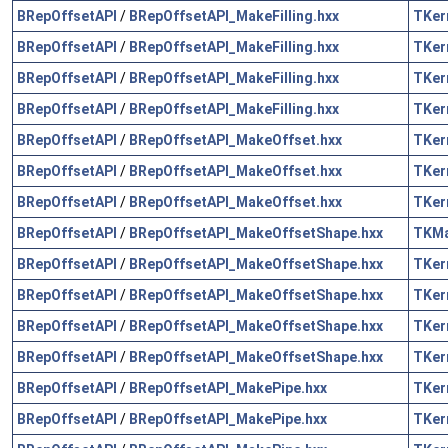
BRepOffsetAPI
/
BRepOffsetAPI_MakeFilling.hxx
TKer
BRepOffsetAPI
/
BRepOffsetAPI_MakeFilling.hxx
TKer
BRepOffsetAPI
/
BRepOffsetAPI_MakeFilling.hxx
TKer
BRepOffsetAPI
/
BRepOffsetAPI_MakeFilling.hxx
TKer
BRepOffsetAPI
/
BRepOffsetAPI_MakeOffset.hxx
TKer
BRepOffsetAPI
/
BRepOffsetAPI_MakeOffset.hxx
TKer
BRepOffsetAPI
/
BRepOffsetAPI_MakeOffset.hxx
TKer
BRepOffsetAPI
/
BRepOffsetAPI_MakeOffsetShape.hxx
TKM
BRepOffsetAPI
/
BRepOffsetAPI_MakeOffsetShape.hxx
TKer
BRepOffsetAPI
/
BRepOffsetAPI_MakeOffsetShape.hxx
TKer
BRepOffsetAPI
/
BRepOffsetAPI_MakeOffsetShape.hxx
TKer
BRepOffsetAPI
/
BRepOffsetAPI_MakeOffsetShape.hxx
TKer
BRepOffsetAPI
/
BRepOffsetAPI_MakePipe.hxx
TKer
BRepOffsetAPI
/
BRepOffsetAPI_MakePipe.hxx
TKer