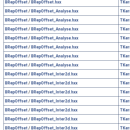
BRepOffset
/
BRepOffset.hxx
TKer
BRepOffset
/
BRepOffset_Analyse.hxx
TKer
BRepOffset
/
BRepOffset_Analyse.hxx
TKer
BRepOffset
/
BRepOffset_Analyse.hxx
TKer
BRepOffset
/
BRepOffset_Analyse.hxx
TKer
BRepOffset
/
BRepOffset_Analyse.hxx
TKer
BRepOffset
/
BRepOffset_Analyse.hxx
TKer
BRepOffset
/
BRepOffset_Analyse.hxx
TKer
BRepOffset
/
BRepOffset_Inter2d.hxx
TKer
BRepOffset
/
BRepOffset_Inter2d.hxx
TKer
BRepOffset
/
BRepOffset_Inter2d.hxx
TKer
BRepOffset
/
BRepOffset_Inter2d.hxx
TKer
BRepOffset
/
BRepOffset_Inter2d.hxx
TKer
BRepOffset
/
BRepOffset_Inter3d.hxx
TKer
BRepOffset
/
BRepOffset_Inter3d.hxx
TKer