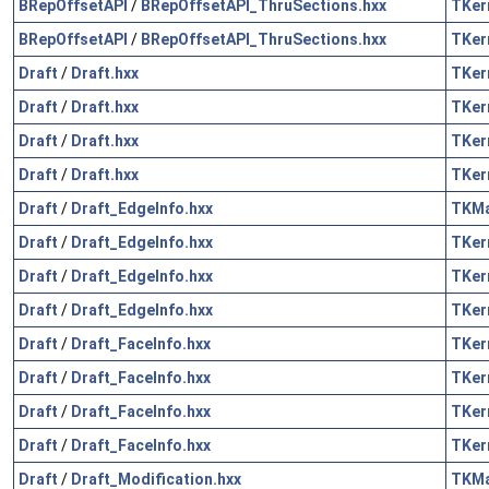
BRepOffsetAPI
/
BRepOffsetAPI_ThruSections.hxx
TKer
BRepOffsetAPI
/
BRepOffsetAPI_ThruSections.hxx
TKer
Draft
/
Draft.hxx
TKer
Draft
/
Draft.hxx
TKer
Draft
/
Draft.hxx
TKer
Draft
/
Draft.hxx
TKer
Draft
/
Draft_EdgeInfo.hxx
TKM
Draft
/
Draft_EdgeInfo.hxx
TKer
Draft
/
Draft_EdgeInfo.hxx
TKer
Draft
/
Draft_EdgeInfo.hxx
TKer
Draft
/
Draft_FaceInfo.hxx
TKer
Draft
/
Draft_FaceInfo.hxx
TKer
Draft
/
Draft_FaceInfo.hxx
TKer
Draft
/
Draft_FaceInfo.hxx
TKer
Draft
/
Draft_Modification.hxx
TKM