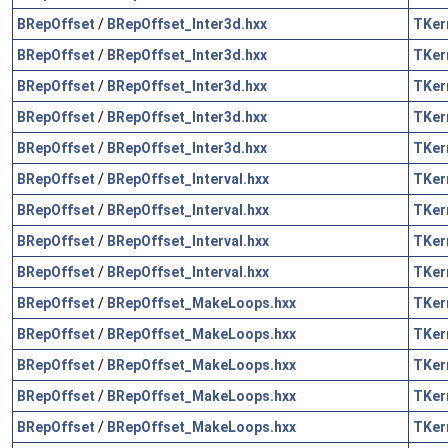
BRepOffset
/
BRepOffset_Inter3d.hxx
TKer
BRepOffset
/
BRepOffset_Inter3d.hxx
TKer
BRepOffset
/
BRepOffset_Inter3d.hxx
TKer
BRepOffset
/
BRepOffset_Inter3d.hxx
TKer
BRepOffset
/
BRepOffset_Inter3d.hxx
TKer
BRepOffset
/
BRepOffset_Interval.hxx
TKer
BRepOffset
/
BRepOffset_Interval.hxx
TKer
BRepOffset
/
BRepOffset_Interval.hxx
TKer
BRepOffset
/
BRepOffset_Interval.hxx
TKer
BRepOffset
/
BRepOffset_MakeLoops.hxx
TKer
BRepOffset
/
BRepOffset_MakeLoops.hxx
TKer
BRepOffset
/
BRepOffset_MakeLoops.hxx
TKer
BRepOffset
/
BRepOffset_MakeLoops.hxx
TKer
BRepOffset
/
BRepOffset_MakeLoops.hxx
TKer