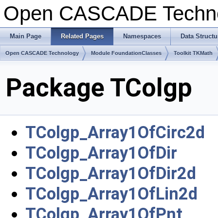
Open CASCADE Techn
Main Page
Related Pages
Namespaces
Data Structu
Open CASCADE Technology
Module FoundationClasses
Toolkit TKMath
Package TColgp
TColgp_Array1OfCirc2d
TColgp_Array1OfDir
TColgp_Array1OfDir2d
TColgp_Array1OfLin2d
TColgp_Array1OfPnt