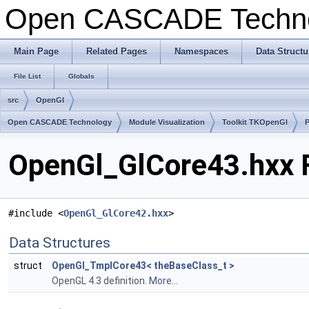
Open CASCADE Techn
Main Page
Related Pages
Namespaces
Data Structu
File List
Globals
src
OpenGl
Open CASCADE Technology
Module Visualization
Toolkit TKOpenGl
OpenGl_GlCore43.hxx F
#include <
OpenGl_GlCore42.hxx
>
Data Structures
struct
OpenGl_TmplCore43< theBaseClass_t >
OpenGL 4.3 definition.
More...