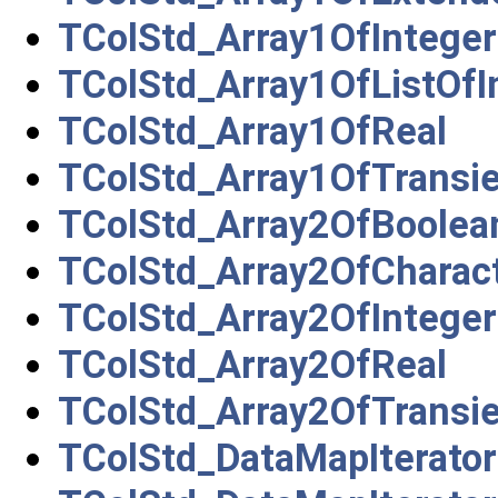
TColStd_Array1OfInteger
TColStd_Array1OfListOfI
TColStd_Array1OfReal
TColStd_Array1OfTransi
TColStd_Array2OfBoolea
TColStd_Array2OfCharac
TColStd_Array2OfInteger
TColStd_Array2OfReal
TColStd_Array2OfTransi
TColStd_DataMapIterator