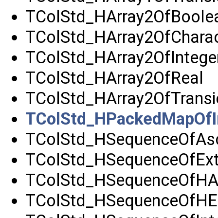
TColStd_HArray2OfBoole
TColStd_HArray2OfCharac
TColStd_HArray2OfIntege
TColStd_HArray2OfReal
TColStd_HArray2OfTransi
TColStd_HPackedMapOfI
TColStd_HSequenceOfAsci
TColStd_HSequenceOfExt
TColStd_HSequenceOfHAs
TColStd_HSequenceOfHEx