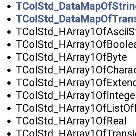
TColStd_DataMapOfStrin
TColStd_DataMapOfTrans
TColStd_HArray1OfAsciiSt
TColStd_HArray1OfBoole
TColStd_HArray1OfByte
TColStd_HArray1OfCharac
TColStd_HArray1OfExtend
TColStd_HArray1OfIntege
TColStd_HArray1OfListOfI
TColStd_HArray1OfReal
TColStd_HArray1OfTransi