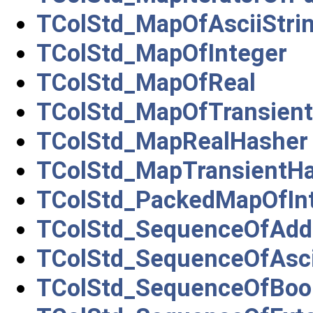
TColStd_MapOfAsciiStri
TColStd_MapOfInteger
TColStd_MapOfReal
TColStd_MapOfTransient
TColStd_MapRealHasher
TColStd_MapTransientH
TColStd_PackedMapOfIn
TColStd_SequenceOfAdd
TColStd_SequenceOfAsci
TColStd_SequenceOfBoo