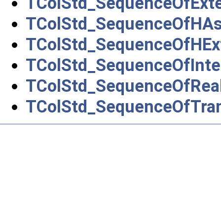
TColStd_SequenceOfExte
TColStd_SequenceOfHAsc
TColStd_SequenceOfHEx
TColStd_SequenceOfInte
TColStd_SequenceOfRea
TColStd_SequenceOfTran