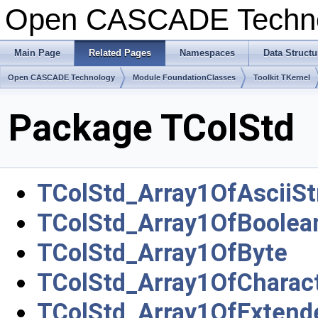
Open CASCADE Techn
Main Page
Related Pages
Namespaces
Data Structu
Open CASCADE Technology
Module FoundationClasses
Toolkit TKernel
Package TColStd
TColStd_Array1OfAsciiSt
TColStd_Array1OfBoolea
TColStd_Array1OfByte
TColStd_Array1OfCharac
TColStd_Array1OfExtend