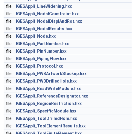
file
IGESAppli_LineWidening.hxx
file
IGESAppli_NodalConstraint.hxx
file
IGESAppli_NodalDisplAndRot.hxx
file
IGESAppli_NodalResults.hxx
file
IGESAppli_Node.hxx
file
IGESAppli_PartNumber.hxx
file
IGESAppli_PinNumber.hxx
file
IGESAppli_PipingFlow.hxx
file
IGESAppli_Protocol.hxx
file
IGESAppli_PWBArtworkStackup.hxx
file
IGESAppli_PWBDrilledHole.hxx
file
IGESAppli_ReadWriteModule.hxx
file
IGESAppli_ReferenceDesignator.hxx
file
IGESAppli_RegionRestriction.hxx
file
IGESAppli_SpecificModule.hxx
file
IGESAppli_ToolDrilledHole.hxx
file
IGESAppli_ToolElementResults.hxx
file
IGESAppli_ToolFiniteElement.hxx