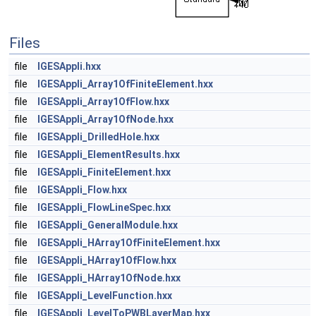
Files
file
IGESAppli.hxx
file
IGESAppli_Array1OfFiniteElement.hxx
file
IGESAppli_Array1OfFlow.hxx
file
IGESAppli_Array1OfNode.hxx
file
IGESAppli_DrilledHole.hxx
file
IGESAppli_ElementResults.hxx
file
IGESAppli_FiniteElement.hxx
file
IGESAppli_Flow.hxx
file
IGESAppli_FlowLineSpec.hxx
file
IGESAppli_GeneralModule.hxx
file
IGESAppli_HArray1OfFiniteElement.hxx
file
IGESAppli_HArray1OfFlow.hxx
file
IGESAppli_HArray1OfNode.hxx
file
IGESAppli_LevelFunction.hxx
file
IGESAppli_LevelToPWBLayerMap.hxx