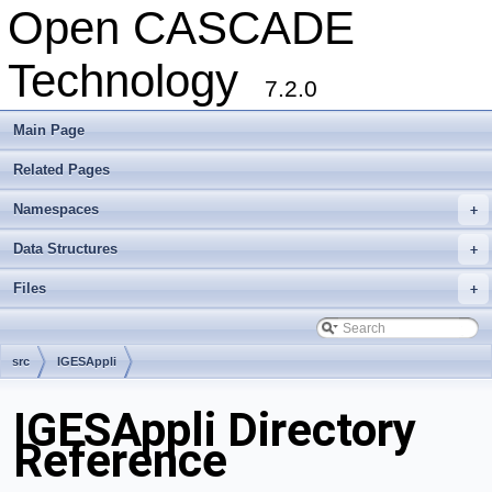
Open CASCADE
Technology
7.2.0
Main Page
Related Pages
Namespaces
+
Data Structures
+
Files
+
src
IGESAppli
IGESAppli Directory
Reference