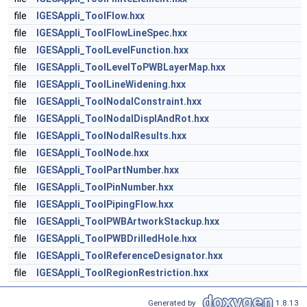
file
IGESAppli_ToolFlow.hxx
file
IGESAppli_ToolFlowLineSpec.hxx
file
IGESAppli_ToolLevelFunction.hxx
file
IGESAppli_ToolLevelToPWBLayerMap.hxx
file
IGESAppli_ToolLineWidening.hxx
file
IGESAppli_ToolNodalConstraint.hxx
file
IGESAppli_ToolNodalDisplAndRot.hxx
file
IGESAppli_ToolNodalResults.hxx
file
IGESAppli_ToolNode.hxx
file
IGESAppli_ToolPartNumber.hxx
file
IGESAppli_ToolPinNumber.hxx
file
IGESAppli_ToolPipingFlow.hxx
file
IGESAppli_ToolPWBArtworkStackup.hxx
file
IGESAppli_ToolPWBDrilledHole.hxx
file
IGESAppli_ToolReferenceDesignator.hxx
file
IGESAppli_ToolRegionRestriction.hxx
Generated by
1.8.13