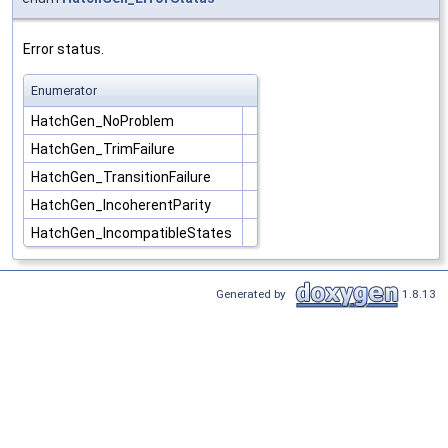
Error status.
Enumerator
HatchGen_NoProblem
HatchGen_TrimFailure
HatchGen_TransitionFailure
HatchGen_IncoherentParity
HatchGen_IncompatibleStates
Generated by
1.8.13