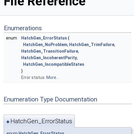
File Reference
Enumerations
enum
HatchGen_ErrorStatus
{
HatchGen_NoProblem
,
HatchGen_TrimFailure
,
HatchGen_TransitionFailure
,
HatchGen_IncoherentParity
,
HatchGen_IncompatibleStates
}
Error status.
More...
Enumeration Type Documentation
HatchGen_ErrorStatus
◆
enum
HatchGen_ErrorStatus