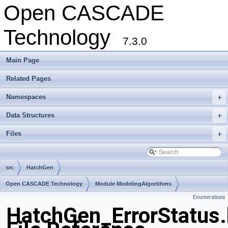
Open CASCADE
Technology
7.3.0
Main Page
Related Pages
Namespaces
+
Data Structures
+
Files
+
src
HatchGen
Open CASCADE Technology
Module ModelingAlgorithms
Enumerations
Toolkit TKGeomAlgo
Package HatchGen
HatchGen_ErrorStatus.