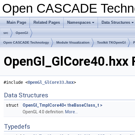
Open CASCADE Techn
Main Page
Related Pages
Namespaces
Data Structures
+
+
src
OpenGl
Open CASCADE Technology
Module Visualization
Toolkit TKOpenGl
OpenGl_GlCore40.hxx F
#include <
OpenGl_GlCore33.hxx
>
Data Structures
struct
OpenGl_TmplCore40< theBaseClass_t >
OpenGL 4.0 definition.
More...
Typedefs