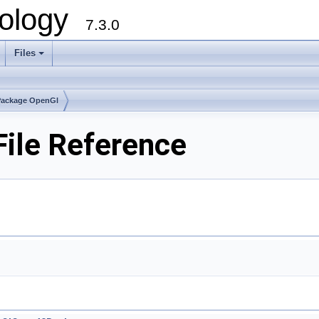
ology
7.3.0
Files
+
Package OpenGl
ile Reference