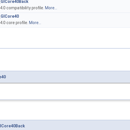
_GlCore40Back
.0 compatibility profile.
More...
_GlCore40
.0 core profile.
More...
e40
lCore40Back