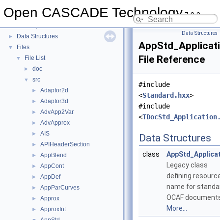
Module Visualization
►
Open CASCADE Technology
7.9.0
Deprecated List
Namespaces
►
Data Structures
Data Structures
►
AppStd_Applicat
Files
▼
File Reference
File List
▼
doc
►
src
▼
#include
Adaptor2d
►
<
Standard.hxx
>
Adaptor3d
►
#include
AdvApp2Var
►
<
TDocStd_Application
AdvApprox
►
AIS
►
Data Structures
APIHeaderSection
►
class
AppStd_Applica
AppBlend
►
Legacy class
AppCont
►
defining resourc
AppDef
►
name for standa
AppParCurves
►
OCAF documents
Approx
►
More...
ApproxInt
►