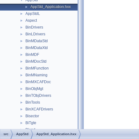
AppStd
▼
AppStd_Application.hxx
►
AppStdL
►
Aspect
►
BinDrivers
►
BinLDrivers
►
BinMDataStd
►
BinMDataXtd
►
BinMDF
►
BinMDocStd
►
BinMFunction
►
BinMNaming
►
BinMXCAFDoc
►
BinObjMgt
►
BinTObjDrivers
►
BinTools
►
BinXCAFDrivers
►
Bisector
►
BiTgte
►
Blend
►
src
AppStd
AppStd_Application.hxx
BlendFunc
►