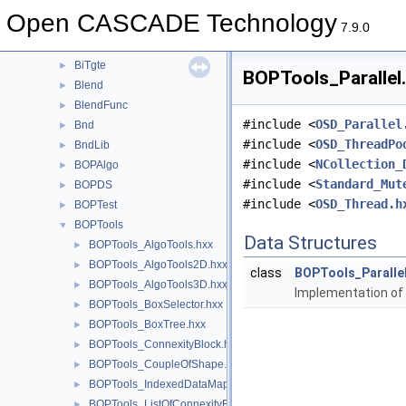
BinTools
►
Open CASCADE Technology
BinXCAFDrivers
►
7.9.0
Bisector
►
BiTgte
►
BOPTools_Parallel.
Blend
►
BlendFunc
►
#include <
OSD_Parallel
Bnd
►
#include <
OSD_ThreadPo
BndLib
►
#include <
NCollection_
BOPAlgo
►
#include <
Standard_Mut
BOPDS
►
#include <
OSD_Thread.h
BOPTest
►
BOPTools
▼
Data Structures
BOPTools_AlgoTools.hxx
►
BOPTools_AlgoTools2D.hxx
►
class
BOPTools_Paralle
BOPTools_AlgoTools3D.hxx
►
Implementation of
BOPTools_BoxSelector.hxx
►
BOPTools_BoxTree.hxx
►
BOPTools_ConnexityBlock.hxx
►
BOPTools_CoupleOfShape.hxx
►
BOPTools_IndexedDataMapOfSetShape.hxx
►
BOPTools_ListOfConnexityBlock.hxx
►