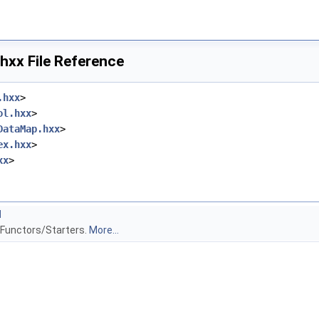
hxx File Reference
.hxx
>
ol.hxx
>
DataMap.hxx
>
ex.hxx
>
xx
>
l
 Functors/Starters.
More...