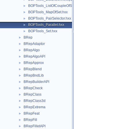
BOPTools_ListOfCoupleOfShape.hxx
►
BOPTools_MapOfSet.hxx
►
BOPTools_PairSelector.hxx
►
BOPTools_Parallel.hxx
►
BOPTools_Set.hxx
►
BRep
►
BRepAdaptor
►
BRepAlgo
►
BRepAlgoAPI
►
BRepApprox
►
BRepBlend
►
BRepBndLib
►
BRepBuilderAPI
►
BRepCheck
►
BRepClass
►
BRepClass3d
►
BRepExtrema
►
BRepFeat
►
BRepFill
►
BRepFilletAPI
►