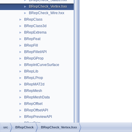
BRepCheck_Status.hxx
►
BRepCheck_Vertex.hxx
►
BRepCheck_Wire.hxx
►
BRepClass
►
BRepClass3d
►
BRepExtrema
►
BRepFeat
►
BRepFill
►
BRepFilletAPI
►
BRepGProp
►
BRepIntCurveSurface
►
BRepLib
►
BRepLProp
►
BRepMAT2d
►
BRepMesh
►
BRepMeshData
►
BRepOffset
►
BRepOffsetAPI
►
BRepPreviewAPI
►
BRepPrim
►
src
BRepCheck
BRepCheck_Vertex.hxx
BRepPrimAPI
►