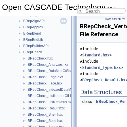
BRep
►
Open CASCADE Technology
7.9.0
BRepAdaptor
►
BRepAlgo
►
Data Structures
BRepAlgoAPI
►
BRepCheck_Vert
BRepApprox
►
File Reference
BRepBlend
►
BRepBndLib
►
BRepBuilderAPI
►
#include
BRepCheck
▼
<
Standard.hxx
>
BRepCheck.hxx
►
#include
BRepCheck_Analyzer.hxx
►
<
Standard_Type.hxx
>
BRepCheck_DataMapOfShapeListOfStatus.hxx
►
#include
BRepCheck_Edge.hxx
►
<
BRepCheck_Result.hx
BRepCheck_Face.hxx
►
BRepCheck_IndexedDataMapOfShapeResult.hxx
►
Data Structures
BRepCheck_ListIteratorOfListOfStatus.hxx
class
BRepCheck_Ver
BRepCheck_ListOfStatus.hxx
►
BRepCheck_Result.hxx
►
BRepCheck_Shell.hxx
►
BRepCheck_Solid.hxx
►