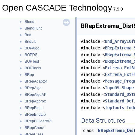
BinXCAFDrivers
►
Open CASCADE Technology
Bisector
►
7.9.0
BiTgte
►
Blend
►
BRepExtrema_DistS
BlendFunc
►
Bnd
►
#include <
Bnd_Array1Of
BndLib
►
#include <
BRepExtrema_
BOPAlgo
►
#include <
BRepExtrema_
BOPDS
►
#include <
BRepExtrema_
BOPTest
►
#include <
Extrema_ExtA
BOPTools
►
#include <
Extrema_ExtF
BRep
►
#include <
Message_Prog
BRepAdaptor
►
#include <
TopoDS_Shape
BRepAlgo
►
#include <
Standard_OSt
BRepAlgoAPI
►
#include <
Standard_Def
BRepApprox
►
#include <
TopTools_Ind
BRepBlend
►
BRepBndLib
►
Data Structures
BRepBuilderAPI
►
BRepCheck
►
class
BRepExtrema_Dis
BRepClass
►