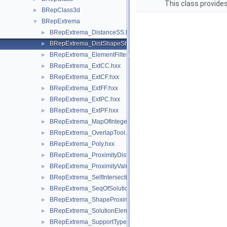
This class provide
BRepClass3d
►
BRepExtrema
▼
BRepExtrema_DistanceSS.hxx
►
BRepExtrema_DistShapeShape.hxx
►
BRepExtrema_ElementFilter.hxx
►
BRepExtrema_ExtCC.hxx
►
BRepExtrema_ExtCF.hxx
►
BRepExtrema_ExtFF.hxx
►
BRepExtrema_ExtPC.hxx
►
BRepExtrema_ExtPF.hxx
►
BRepExtrema_MapOfIntegerPackedMapOfInteger.hxx
►
BRepExtrema_OverlapTool.hxx
►
BRepExtrema_Poly.hxx
►
BRepExtrema_ProximityDistTool.hxx
►
BRepExtrema_ProximityValueTool.hxx
►
BRepExtrema_SelfIntersection.hxx
►
BRepExtrema_SeqOfSolution.hxx
►
BRepExtrema_ShapeProximity.hxx
►
BRepExtrema_SolutionElem.hxx
►
BRepExtrema_SupportType.hxx
►