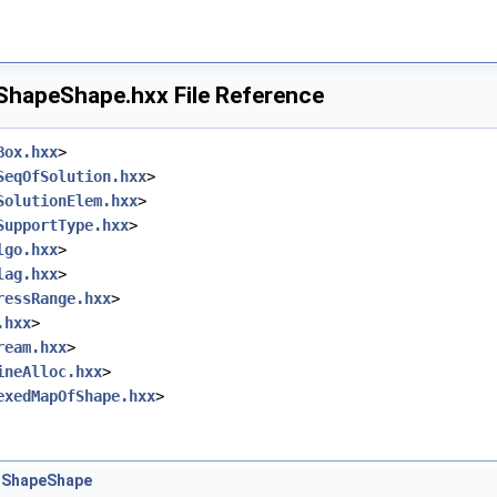
hapeShape.hxx File Reference
Box.hxx
>
SeqOfSolution.hxx
>
SolutionElem.hxx
>
SupportType.hxx
>
lgo.hxx
>
lag.hxx
>
ressRange.hxx
>
.hxx
>
ream.hxx
>
ineAlloc.hxx
>
exedMapOfShape.hxx
>
tShapeShape