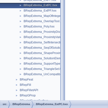
BRepExtrema_ExtFF.hxx
►
BRepExtrema_ExtPC.hxx
►
BRepExtrema_ExtPF.hxx
►
BRepExtrema_MapOfIntegerPackedMapOfInteger.hxx
►
BRepExtrema_OverlapTool.hxx
►
BRepExtrema_Poly.hxx
►
BRepExtrema_ProximityDistTool.hxx
►
BRepExtrema_ProximityValueTool.hxx
►
BRepExtrema_SelfIntersection.hxx
►
BRepExtrema_SeqOfSolution.hxx
►
BRepExtrema_ShapeProximity.hxx
►
BRepExtrema_SolutionElem.hxx
►
BRepExtrema_SupportType.hxx
►
BRepExtrema_TriangleSet.hxx
►
BRepExtrema_UnCompatibleShape.hxx
►
BRepFeat
►
BRepFill
►
BRepFilletAPI
►
BRepGProp
►
BRepIntCurveSurface
►
src
BRepExtrema
BRepExtrema_ExtPC.hxx
BRepLib
►