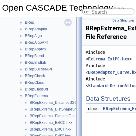
BOPDS
►
Open CASCADE Technology
7.9.0
BOPTest
►
BOPTools
►
Data Structures
BRep
►
BRepExtrema_Ex
BRepAdaptor
►
File Reference
BRepAlgo
►
BRepAlgoAPI
►
BRepApprox
►
#include
BRepBlend
►
<
Extrema_ExtPC.hxx
>
BRepBndLib
►
#include
BRepBuilderAPI
►
<
BRepAdaptor_Curve.h
BRepCheck
►
#include
BRepClass
►
<
Standard_DefineAllo
BRepClass3d
►
BRepExtrema
▼
Data Structures
BRepExtrema_DistanceSS.hxx
►
class
BRepExtrema_E
BRepExtrema_DistShapeShape.hxx
►
BRepExtrema_ElementFilter.hxx
►
BRepExtrema_ExtCC.hxx
►
BRepExtrema_ExtCF.hxx
►