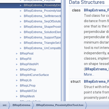
BRepExtrema_Poly.hxx
►
Data Structures
BRepExtrema_ProximityDistTool.hxx
►
class
BRepExtrema_P
BRepExtrema_ProximityValueTool.hxx
►
Tool class for 
BRepExtrema_SelfIntersection.hxx
►
distance from fi
BRepExtrema_SeqOfSolution.hxx
►
one that is th
BRepExtrema_ShapeProximity.hxx
►
perpendicular di
BRepExtrema_SolutionElem.hxx
►
perpendicular di
BRepExtrema_SupportType.hxx
►
minimum distanc
BRepExtrema_TriangleSet.hxx
►
tool is not inte
BRepExtrema_UnCompatibleShape.hxx
►
independently, a
BRepFeat
►
classes, imple
BRepFill
►
on shape tessel
BRepFilletAPI
►
(
BRepExtrema_
BRepGProp
►
More...
BRepIntCurveSurface
►
BRepLib
►
struct
BRepExtrema_Pr
BRepLProp
►
Struct with inf
BRepMAT2d
►
point state fro
BRepMesh
►
proximity point
BRepMeshData
►
src
BRepExtrema
BRepExtrema_ProximityDistTool.hxx
BRepOffset
►