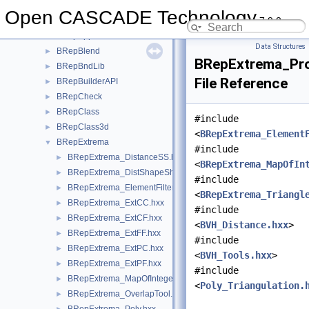
BRepAlgo
►
Open CASCADE Technology
7.9.0
BRepAlgoAPI
►
BRepApprox
►
Data Structures
BRepBlend
►
BRepExtrema_Pro
BRepBndLib
►
File Reference
BRepBuilderAPI
►
BRepCheck
►
BRepClass
►
#include
BRepClass3d
►
<
BRepExtrema_Element
BRepExtrema
▼
#include
BRepExtrema_DistanceSS.hxx
►
<
BRepExtrema_MapOfIn
BRepExtrema_DistShapeShape.hxx
►
#include
BRepExtrema_ElementFilter.hxx
►
<
BRepExtrema_Triangl
BRepExtrema_ExtCC.hxx
►
#include
BRepExtrema_ExtCF.hxx
►
<
BVH_Distance.hxx
>
BRepExtrema_ExtFF.hxx
►
#include
BRepExtrema_ExtPC.hxx
►
<
BVH_Tools.hxx
>
BRepExtrema_ExtPF.hxx
►
#include
BRepExtrema_MapOfIntegerPackedMapOfInteger.hxx
►
<
Poly_Triangulation.
BRepExtrema_OverlapTool.hxx
►