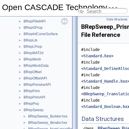
BRepExtrema
►
Open CASCADE Technology
7.9.0
BRepFeat
►
BRepFill
►
Data Structures
BRepFilletAPI
►
BRepSweep_Pris
BRepGProp
►
File Reference
BRepIntCurveSurface
►
BRepLib
►
BRepLProp
►
#include
BRepMAT2d
►
<
Standard.hxx
>
BRepMesh
►
#include
BRepMeshData
►
<
Standard_DefineAllo
BRepOffset
►
#include
BRepOffsetAPI
►
<
Standard_Handle.hxx
BRepPreviewAPI
►
#include
BRepPrim
►
<
BRepSweep_Translati
BRepPrimAPI
►
#include
BRepProj
►
<
Standard_Boolean.hx
BRepSweep
▼
BRepSweep_Builder.hxx
►
Data Structures
BRepSweep_Iterator.hxx
►
class
BRepSweep_Pri