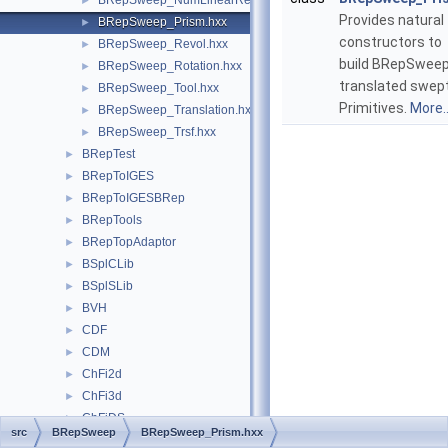
BRepSweep_NumLinearRegularSweep.hxx
►
Provides natural
BRepSweep_Prism.hxx
►
constructors to
BRepSweep_Revol.hxx
►
build BRepSwee
BRepSweep_Rotation.hxx
►
translated swep
BRepSweep_Tool.hxx
►
Primitives.
More..
BRepSweep_Translation.hxx
►
BRepSweep_Trsf.hxx
►
BRepTest
►
BRepToIGES
►
BRepToIGESBRep
►
BRepTools
►
BRepTopAdaptor
►
BSplCLib
►
BSplSLib
►
BVH
►
CDF
►
CDM
►
ChFi2d
►
ChFi3d
►
ChFiDS
►
src
BRepSweep
BRepSweep_Prism.hxx
ChFiKPart
►