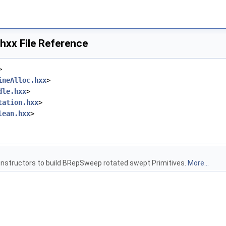
xx File Reference
>
ineAlloc.hxx
>
dle.hxx
>
tation.hxx
>
lean.hxx
>
onstructors to build BRepSweep rotated swept Primitives.
More...