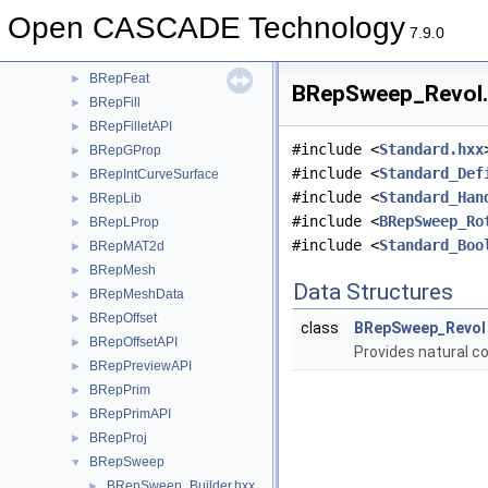
BRepClass
►
Open CASCADE Technology
BRepClass3d
►
7.9.0
BRepExtrema
►
BRepFeat
►
BRepSweep_Revol.h
BRepFill
►
BRepFilletAPI
►
#include <
Standard.hxx
BRepGProp
►
#include <
Standard_Def
BRepIntCurveSurface
►
#include <
Standard_Han
BRepLib
►
#include <
BRepSweep_Ro
BRepLProp
►
#include <
Standard_Boo
BRepMAT2d
►
BRepMesh
►
Data Structures
BRepMeshData
►
BRepOffset
►
class
BRepSweep_Revol
BRepOffsetAPI
►
Provides natural c
BRepPreviewAPI
►
BRepPrim
►
BRepPrimAPI
►
BRepProj
►
BRepSweep
▼
BRepSweep_Builder.hxx
►