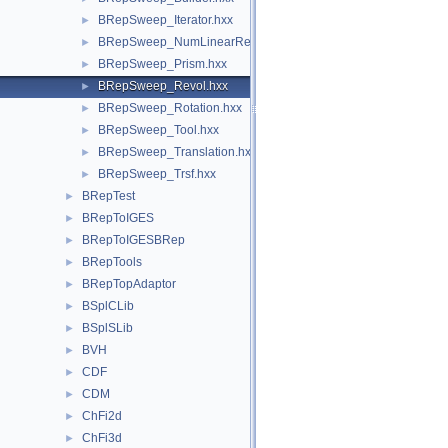
BRepSweep_Iterator.hxx
►
BRepSweep_NumLinearRegularSweep.hxx
►
BRepSweep_Prism.hxx
►
BRepSweep_Revol.hxx
►
BRepSweep_Rotation.hxx
►
BRepSweep_Tool.hxx
►
BRepSweep_Translation.hxx
►
BRepSweep_Trsf.hxx
►
BRepTest
►
BRepToIGES
►
BRepToIGESBRep
►
BRepTools
►
BRepTopAdaptor
►
BSplCLib
►
BSplSLib
►
BVH
►
CDF
►
CDM
►
ChFi2d
►
ChFi3d
►