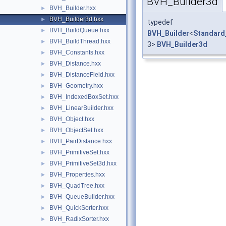
BVH_Builder3d
BVH_Builder.hxx
►
BVH_Builder3d.hxx
►
typedef
BVH_BuildQueue.hxx
►
BVH_Builder
<
Standard
BVH_BuildThread.hxx
►
3>
BVH_Builder3d
BVH_Constants.hxx
►
BVH_Distance.hxx
►
BVH_DistanceField.hxx
►
BVH_Geometry.hxx
►
BVH_IndexedBoxSet.hxx
►
BVH_LinearBuilder.hxx
►
BVH_Object.hxx
►
BVH_ObjectSet.hxx
►
BVH_PairDistance.hxx
►
BVH_PrimitiveSet.hxx
►
BVH_PrimitiveSet3d.hxx
►
BVH_Properties.hxx
►
BVH_QuadTree.hxx
►
BVH_QueueBuilder.hxx
►
BVH_QuickSorter.hxx
►
BVH_RadixSorter.hxx
►