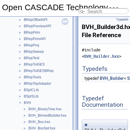
BRepMesh
►
Open CASCADE Technology
BRepMeshData
►
7.9.0
BRepOffset
►
BRepOffsetAPI
Typedefs
►
BVH_Builder3d.h
BRepPreviewAPI
►
BRepPrim
►
File Reference
BRepPrimAPI
►
BRepProj
►
#include
BRepSweep
►
<
BVH_Builder.hxx
>
BRepTest
►
BRepToIGES
►
Typedefs
BRepToIGESBRep
►
BRepTools
►
typedef
BVH_Builder
<
S
BRepTopAdaptor
►
BSplCLib
►
BSplSLib
►
Typedef
BVH
▼
Documentation
BVH_BinaryTree.hxx
►
BVH_BinnedBuilder.hxx
►
BVH_Box.hxx
►
◆
BVH_BoxSet.hxx
►