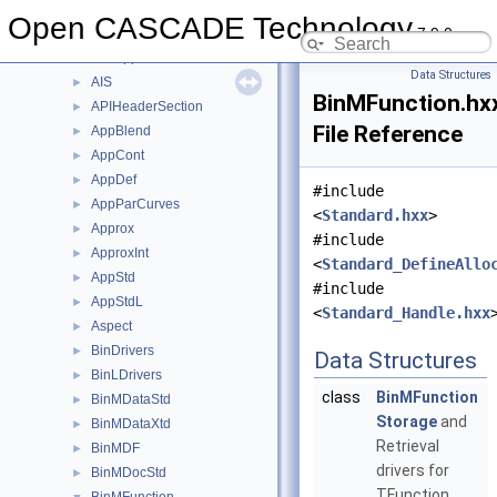
Adaptor3d
►
Open CASCADE Technology
7.9.0
AdvApp2Var
►
AdvApprox
►
Data Structures
AIS
►
BinMFunction.hx
APIHeaderSection
►
File Reference
AppBlend
►
AppCont
►
AppDef
►
#include
AppParCurves
►
<
Standard.hxx
>
Approx
►
#include
ApproxInt
►
<
Standard_DefineAllo
AppStd
►
#include
AppStdL
►
<
Standard_Handle.hxx
Aspect
►
BinDrivers
►
Data Structures
BinLDrivers
►
class
BinMFunction
BinMDataStd
►
Storage
and
BinMDataXtd
►
Retrieval
BinMDF
►
drivers for
BinMDocStd
►
TFunction