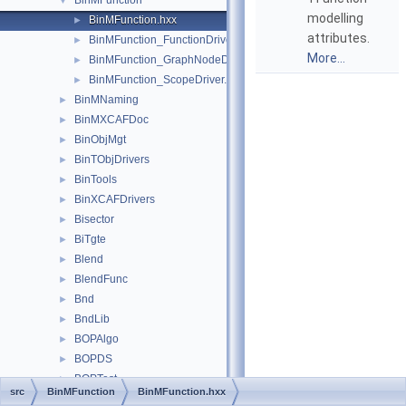
BinMFunction
▼
modelling
BinMFunction.hxx
►
attributes.
BinMFunction_FunctionDriver.hxx
►
More...
BinMFunction_GraphNodeDriver.hxx
►
BinMFunction_ScopeDriver.hxx
►
BinMNaming
►
BinMXCAFDoc
►
BinObjMgt
►
BinTObjDrivers
►
BinTools
►
BinXCAFDrivers
►
Bisector
►
BiTgte
►
Blend
►
BlendFunc
►
Bnd
►
BndLib
►
BOPAlgo
►
BOPDS
►
BOPTest
►
src
BinMFunction
BinMFunction.hxx
BOPTools
►