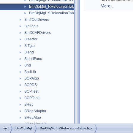
BinObjMgt_PShortReal.hxx
►
More...
BinObjMgt_RRelocationTable.hxx
►
BinObjMgt_SRelocationTable.hxx
►
BinTObjDrivers
►
BinTools
►
BinXCAFDrivers
►
Bisector
►
BiTgte
►
Blend
►
BlendFunc
►
Bnd
►
BndLib
►
BOPAlgo
►
BOPDS
►
BOPTest
►
BOPTools
►
BRep
►
BRepAdaptor
►
BRepAlgo
►
BRepAlgoAPI
►
src
BinObjMgt
BinObjMgt_RRelocationTable.hxx
BRepApprox
►