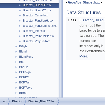
Bisector_BisecAna.hxx
►
<
GeomAbs_Shape.hxx
>
Bisector_BisecCC.hxx
►
Bisector_BisecPC.hxx
►
Data Structures
Bisector_Curve.hxx
►
class
Bisector_Bisec
Bisector_FunctionH.hxx
►
Construct the
Bisector_FunctionInter.hxx
►
bisector betwee
Bisector_Inter.hxx
►
two curves. The
Bisector_PointOnBis.hxx
►
curves can
Bisector_PolyBis.hxx
►
intersect only in
BiTgte
►
their extremities
Blend
►
More...
BlendFunc
►
Bnd
►
BndLib
►
BOPAlgo
►
BOPDS
►
BOPTest
►
BOPTools
►
BRep
►
BRepAdaptor
►
src
Bisector
Bisector_BisecCC.hxx
BRepAlgo
►