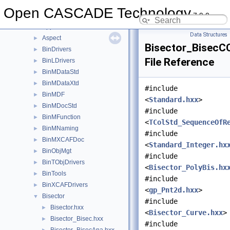
ApproxInt
►
Open CASCADE Technology
7.9.0
AppStd
►
AppStdL
►
Data Structures
Aspect
►
Bisector_BisecC
BinDrivers
►
File Reference
BinLDrivers
►
BinMDataStd
►
BinMDataXtd
►
#include
BinMDF
►
<
Standard.hxx
>
BinMDocStd
►
#include
BinMFunction
►
<
TColStd_SequenceOfR
BinMNaming
►
#include
BinMXCAFDoc
►
<
Standard_Integer.hx
BinObjMgt
►
#include
BinTObjDrivers
►
<
Bisector_PolyBis.hx
BinTools
►
#include
BinXCAFDrivers
►
<
gp_Pnt2d.hxx
>
Bisector
▼
#include
Bisector.hxx
►
<
Bisector_Curve.hxx
>
Bisector_Bisec.hxx
►
#include