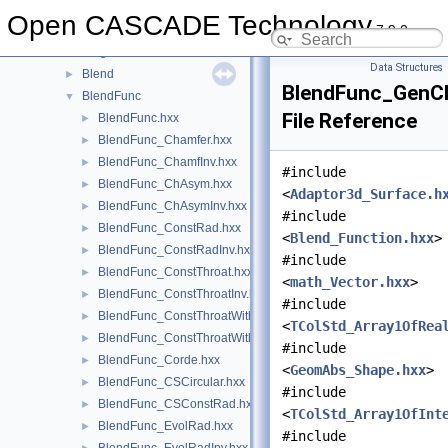
BinXCAFDrivers
►
Open CASCADE Technology
7.9.0
Bisector
►
BiTgte
►
Data Structures
Blend
►
BlendFunc_GenC
BlendFunc
▼
File Reference
BlendFunc.hxx
►
BlendFunc_Chamfer.hxx
►
BlendFunc_ChamfInv.hxx
►
#include
BlendFunc_ChAsym.hxx
►
<
Adaptor3d_Surface.h
BlendFunc_ChAsymInv.hxx
►
#include
BlendFunc_ConstRad.hxx
►
<
Blend_Function.hxx
>
BlendFunc_ConstRadInv.hxx
►
#include
BlendFunc_ConstThroat.hxx
►
<
math_Vector.hxx
>
BlendFunc_ConstThroatInv.hxx
►
#include
BlendFunc_ConstThroatWithPenetration.hxx
►
<
TColStd_Array1OfRea
BlendFunc_ConstThroatWithPenetrationInv.hxx
►
#include
BlendFunc_Corde.hxx
►
<
GeomAbs_Shape.hxx
>
BlendFunc_CSCircular.hxx
►
#include
BlendFunc_CSConstRad.hxx
►
<
TColStd_Array1OfInt
BlendFunc_EvolRad.hxx
►
#include