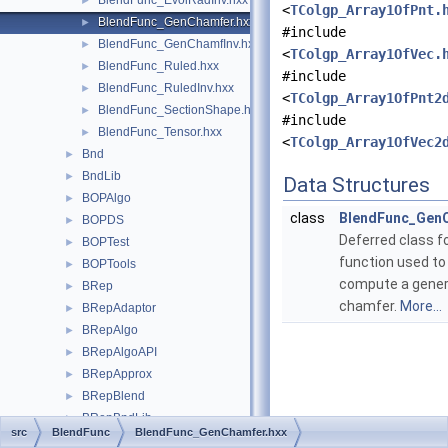
BlendFunc_EvolRadInv.hxx
►
<
TColgp_Array1OfPnt.
BlendFunc_GenChamfer.hxx
►
#include
BlendFunc_GenChamfInv.hxx
►
<
TColgp_Array1OfVec.
BlendFunc_Ruled.hxx
►
#include
BlendFunc_RuledInv.hxx
►
<
TColgp_Array1OfPnt2
BlendFunc_SectionShape.hxx
►
#include
BlendFunc_Tensor.hxx
►
<
TColgp_Array1OfVec2
Bnd
►
BndLib
►
Data Structures
BOPAlgo
►
class
BlendFunc_Gen
BOPDS
►
Deferred class fo
BOPTest
►
function used to
BOPTools
►
compute a gener
BRep
►
chamfer.
More...
BRepAdaptor
►
BRepAlgo
►
BRepAlgoAPI
►
BRepApprox
►
BRepBlend
►
BRepBndLib
►
src
BlendFunc
BlendFunc_GenChamfer.hxx
BRepBuilderAPI
►