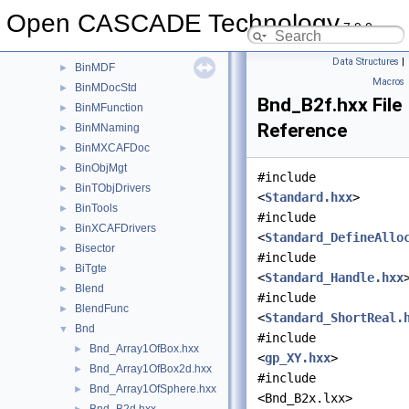
BinLDrivers
►
Open CASCADE Technology
7.9.0
BinMDataStd
►
BinMDataXtd
►
Data Structures
|
BinMDF
►
Macros
BinMDocStd
►
Bnd_B2f.hxx File
BinMFunction
►
Reference
BinMNaming
►
BinMXCAFDoc
►
BinObjMgt
►
#include
BinTObjDrivers
►
<
Standard.hxx
>
BinTools
►
#include
BinXCAFDrivers
►
<
Standard_DefineAllo
Bisector
►
#include
BiTgte
►
<
Standard_Handle.hxx
Blend
►
#include
BlendFunc
►
<
Standard_ShortReal.
Bnd
▼
#include
Bnd_Array1OfBox.hxx
►
<
gp_XY.hxx
>
Bnd_Array1OfBox2d.hxx
►
#include
Bnd_Array1OfSphere.hxx
►
<Bnd_B2x.lxx>