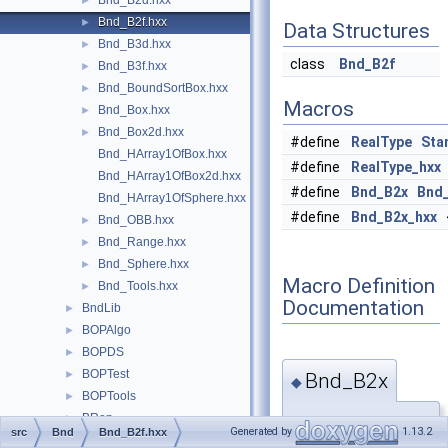
Bnd_B2d.hxx
►
Bnd_B2f.hxx
►
Data Structures
Bnd_B3d.hxx
►
class
Bnd_B2f
Bnd_B3f.hxx
►
Bnd_BoundSortBox.hxx
►
Macros
Bnd_Box.hxx
►
Bnd_Box2d.hxx
►
#define
RealType
Sta
Bnd_HArray1OfBox.hxx
#define
RealType_hxx
Bnd_HArray1OfBox2d.hxx
#define
Bnd_B2x
Bnd
Bnd_HArray1OfSphere.hxx
#define
Bnd_B2x_hxx
<
Bnd_OBB.hxx
►
Bnd_Range.hxx
►
Bnd_Sphere.hxx
►
Macro Definition
Bnd_Tools.hxx
►
Documentation
BndLib
►
BOPAlgo
►
BOPDS
►
BOPTest
►
Bnd_B2x
◆
BOPTools
►
BRep
►
#define
Generated by
1.13.2
src
Bnd
Bnd_B2f.hxx
BRepAdaptor
►
Bnd_B2x
Bnd_B2f