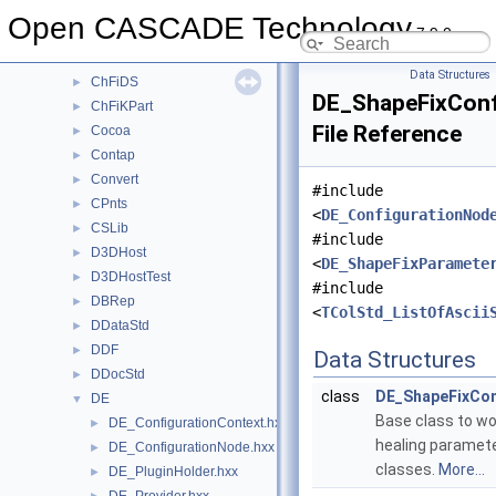
CDM
►
Open CASCADE Technology
7.9.0
ChFi2d
►
ChFi3d
►
Data Structures
ChFiDS
►
DE_ShapeFixConf
ChFiKPart
►
File Reference
Cocoa
►
Contap
►
Convert
►
#include
CPnts
►
<
DE_ConfigurationNod
CSLib
►
#include
D3DHost
►
<
DE_ShapeFixParamete
D3DHostTest
►
#include
DBRep
►
<
TColStd_ListOfAscii
DDataStd
►
DDF
►
Data Structures
DDocStd
►
class
DE_ShapeFixCon
DE
▼
Base class to wo
DE_ConfigurationContext.hxx
►
healing paramete
DE_ConfigurationNode.hxx
►
classes.
More...
DE_PluginHolder.hxx
►