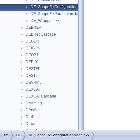
DE_Provider.hxx
►
DE_ShapeFixConfigurationNode.hxx
►
DE_ShapeFixParameters.hxx
►
DE_Wrapper.hxx
►
DEBREP
►
DEBRepCascade
►
DEGLTF
►
DEIGES
►
DEOBJ
►
DEPLY
►
DESTEP
►
DESTL
►
DEVRML
►
DEXCAF
►
DEXCAFCascade
►
DNaming
►
DPrsStd
►
Draft
►
Draw
►
DrawDim
►
src
DE
DE_ShapeFixConfigurationNode.hxx
DrawFairCurve
►