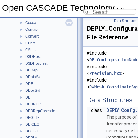
ChFi3d
►
Open CASCADE Technology
7.9.0
ChFiDS
►
ChFiKPart
►
Data Structures
Cocoa
►
DEPLY_Configura
Contap
►
File Reference
Convert
►
CPnts
►
CSLib
►
#include
D3DHost
►
<
DE_ConfigurationNod
D3DHostTest
►
#include
DBRep
►
<
Precision.hxx
>
DDataStd
►
#include
DDF
►
<
RWMesh_CoordinateSy
DDocStd
►
DE
►
Data Structures
DEBREP
►
class
DEPLY_Configu
DEBRepCascade
►
The purpose of t
DEGLTF
►
transfer proces
DEIGES
►
necessary setti
DEOBJ
►
Configures and 