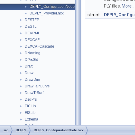
DEPLY
▼
PLY files.
More...
DEPLY_ConfigurationNode.hxx
►
DEPLY_Provider.hxx
►
struct
DEPLY_Configu
DESTEP
►
DESTL
►
DEVRML
►
DEXCAF
►
DEXCAFCascade
►
DNaming
►
DPrsStd
►
Draft
►
Draw
►
DrawDim
►
DrawFairCurve
►
DrawTrSurf
►
DsgPrs
►
ElCLib
►
ElSLib
►
Extrema
►
FairCurve
►
src
DEPLY
DEPLY_ConfigurationNode.hxx
FEmTool
►