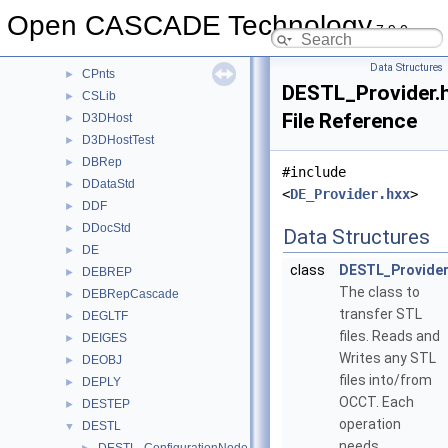
Cocoa
►
Open CASCADE Technology
7.9.0
Contap
►
Convert
►
Data Structures
CPnts
►
DESTL_Provider.
CSLib
►
File Reference
D3DHost
►
D3DHostTest
►
DBRep
►
#include
DDataStd
►
<
DE_Provider.hxx
>
DDF
►
DDocStd
►
Data Structures
DE
►
class
DESTL_Provide
DEBREP
►
The class to
DEBRepCascade
►
transfer STL
DEGLTF
►
files. Reads and
DEIGES
►
Writes any STL
DEOBJ
►
files into/from
DEPLY
►
OCCT. Each
DESTEP
►
operation
DESTL
▼
needs