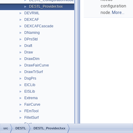
DESTL_ConfigurationNode.hxx
►
configuration
DESTL_Provider.hxx
►
node.
More...
DEVRML
►
DEXCAF
►
DEXCAFCascade
►
DNaming
►
DPrsStd
►
Draft
►
Draw
►
DrawDim
►
DrawFairCurve
►
DrawTrSurf
►
DsgPrs
►
ElCLib
►
ElSLib
►
Extrema
►
FairCurve
►
FEmTool
►
FilletSurf
►
Font
►
src
DESTL
DESTL_Provider.hxx
FSD
►