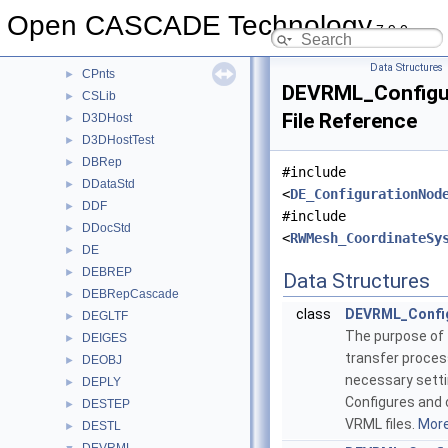
Cocoa
►
Open CASCADE Technology
7.9.0
Contap
►
Convert
►
Data Structures
CPnts
►
DEVRML_Configu
CSLib
►
File Reference
D3DHost
►
D3DHostTest
►
DBRep
►
#include
DDataStd
►
<
DE_ConfigurationNod
DDF
►
#include
DDocStd
►
<
RWMesh_CoordinateSy
DE
►
DEBREP
►
Data Structures
DEBRepCascade
►
class
DEVRML_Confi
DEGLTF
►
The purpose of t
DEIGES
►
transfer proces
DEOBJ
►
necessary setti
DEPLY
►
Configures and 
DESTEP
►
VRML files.
More.
DESTL
►