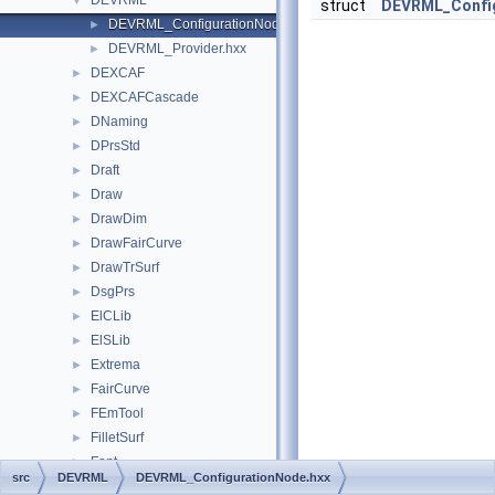
DEVRML
▼
struct
DEVRML_Config
DEVRML_ConfigurationNode.hxx
►
DEVRML_Provider.hxx
►
DEXCAF
►
DEXCAFCascade
►
DNaming
►
DPrsStd
►
Draft
►
Draw
►
DrawDim
►
DrawFairCurve
►
DrawTrSurf
►
DsgPrs
►
ElCLib
►
ElSLib
►
Extrema
►
FairCurve
►
FEmTool
►
FilletSurf
►
Font
►
src
DEVRML
DEVRML_ConfigurationNode.hxx
FSD
►