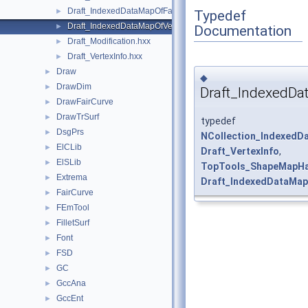
Draft_IndexedDataMapOfFaceFaceInfo.hxx
►
Typedef
Draft_IndexedDataMapOfVertexVertexInfo.hxx
►
Documentation
Draft_Modification.hxx
►
Draft_VertexInfo.hxx
►
Draw
►
◆
DrawDim
►
Draft_IndexedDa
DrawFairCurve
►
DrawTrSurf
►
typedef
DsgPrs
►
NCollection_IndexedD
ElCLib
►
Draft_VertexInfo
,
ElSLib
►
TopTools_ShapeMapH
Extrema
►
Draft_IndexedDataMap
FairCurve
►
FEmTool
►
FilletSurf
►
Font
►
FSD
►
GC
►
GccAna
►
GccEnt
►