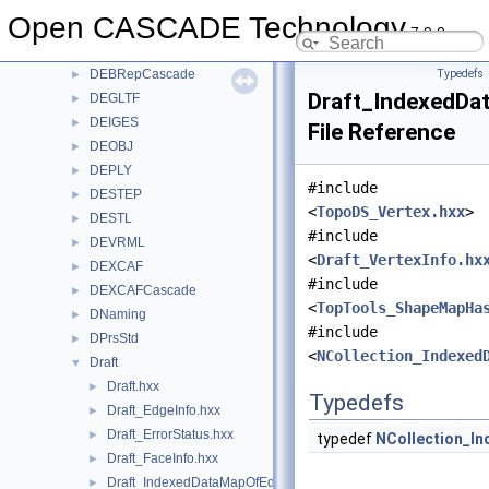
DDocStd
►
Open CASCADE Technology
DE
►
7.9.0
DEBREP
►
DEBRepCascade
Typedefs
►
Draft_IndexedDa
DEGLTF
►
DEIGES
►
File Reference
DEOBJ
►
DEPLY
►
#include
DESTEP
►
<
TopoDS_Vertex.hxx
>
DESTL
►
#include
DEVRML
►
<
Draft_VertexInfo.hx
DEXCAF
►
#include
DEXCAFCascade
►
<
TopTools_ShapeMapHa
DNaming
►
#include
DPrsStd
►
<
NCollection_Indexed
Draft
▼
Draft.hxx
►
Typedefs
Draft_EdgeInfo.hxx
►
Draft_ErrorStatus.hxx
►
typedef
NCollection_I
Draft_FaceInfo.hxx
►
Draft_IndexedDataMapOfEdgeEdgeInfo.hxx
►