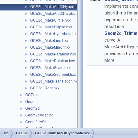
GCE2d_MakeArcOfEllipse.hxx
►
Implements cons
GCE2d_MakeArcOfHyperbola.hxx
►
algorithms for an
GCE2d_MakeArcOfParabola.hxx
►
hyperbola in the 
GCE2d_MakeCircle.hxx
►
result is a
GCE2d_MakeEllipse.hxx
►
Geom2d_Trimm
GCE2d_MakeHyperbola.hxx
►
curve. A
GCE2d_MakeLine.hxx
►
MakeArcOfHyperb
GCE2d_MakeMirror.hxx
►
provides a frame
GCE2d_MakeParabola.hxx
►
More...
GCE2d_MakeRotation.hxx
►
GCE2d_MakeScale.hxx
►
GCE2d_MakeSegment.hxx
►
GCE2d_MakeTranslation.hxx
►
GCE2d_Root.hxx
►
GCPnts
►
Geom
►
Geom2d
►
Geom2dAdaptor
►
Geom2dAPI
►
Geom2dConvert
►
src
GCE2d
GCE2d_MakeArcOfHyperbola.hxx
Geom2dEvaluator
►