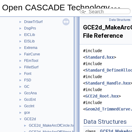
Draw
►
Open CASCADE Technology
7.9.0
DrawDim
►
DrawFairCurve
►
Data Structures
DrawTrSurf
►
GCE2d_MakeArcO
DsgPrs
►
File Reference
ElCLib
►
ElSLib
►
Extrema
►
#include
FairCurve
►
<
Standard.hxx
>
FEmTool
►
#include
FilletSurf
►
<
Standard_DefineAllo
Font
►
#include
FSD
►
<
Standard_Handle.hxx
GC
►
#include
GccAna
►
<
GCE2d_Root.hxx
>
GccEnt
►
#include
GccInt
►
<
Geom2d_TrimmedCurve
gce
►
GCE2d
▼
Data Structures
GCE2d_MakeArcOfCircle.hxx
►
class
GCE2d_MakeArc