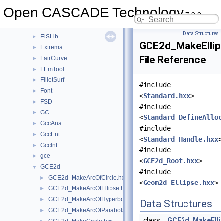
DrawTrSurf
►
Open CASCADE Technology
7.9.0
DsgPrs
►
ElCLib
►
Data Structures
ElSLib
►
GCE2d_MakeEllip
Extrema
►
File Reference
FairCurve
►
FEmTool
►
FilletSurf
►
#include
Font
►
<
Standard.hxx
>
FSD
►
#include
GC
►
<
Standard_DefineAllo
GccAna
►
#include
GccEnt
►
<
Standard_Handle.hxx
GccInt
►
#include
gce
►
<
GCE2d_Root.hxx
>
GCE2d
▼
#include
GCE2d_MakeArcOfCircle.hxx
►
<
Geom2d_Ellipse.hxx
>
GCE2d_MakeArcOfEllipse.hxx
►
GCE2d_MakeArcOfHyperbola.hxx
►
Data Structures
GCE2d_MakeArcOfParabola.hxx
►
class
GCE2d_MakeElli