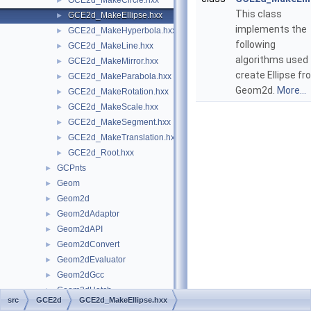
GCE2d_MakeCircle.hxx
►
This class
GCE2d_MakeEllipse.hxx
►
implements the
GCE2d_MakeHyperbola.hxx
►
following
GCE2d_MakeLine.hxx
►
algorithms used 
GCE2d_MakeMirror.hxx
►
create Ellipse f
GCE2d_MakeParabola.hxx
►
Geom2d.
More...
GCE2d_MakeRotation.hxx
►
GCE2d_MakeScale.hxx
►
GCE2d_MakeSegment.hxx
►
GCE2d_MakeTranslation.hxx
►
GCE2d_Root.hxx
►
GCPnts
►
Geom
►
Geom2d
►
Geom2dAdaptor
►
Geom2dAPI
►
Geom2dConvert
►
Geom2dEvaluator
►
Geom2dGcc
►
Geom2dHatch
►
src
GCE2d
GCE2d_MakeEllipse.hxx
Geom2dInt
►