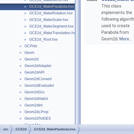
GCE2d_MakeMirror.hxx
►
This class
GCE2d_MakeParabola.hxx
►
implements the
GCE2d_MakeRotation.hxx
►
following algori
GCE2d_MakeScale.hxx
►
used to create
GCE2d_MakeSegment.hxx
►
Parabola from
GCE2d_MakeTranslation.hxx
►
Geom2d.
More...
GCE2d_Root.hxx
►
GCPnts
►
Geom
►
Geom2d
►
Geom2dAdaptor
►
Geom2dAPI
►
Geom2dConvert
►
Geom2dEvaluator
►
Geom2dGcc
►
Geom2dHatch
►
Geom2dInt
►
Geom2dLProp
►
Geom2dToIGES
►
GeomAbs
►
src
GCE2d
GCE2d_MakeParabola.hxx
GeomAdaptor
►