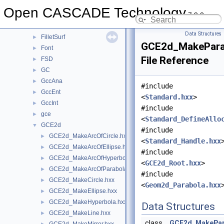
Extrema
►
Open CASCADE Technology
7.9.0
FairCurve
►
FEmTool
►
Data Structures
FilletSurf
►
GCE2d_MakePara
Font
►
File Reference
FSD
►
GC
►
GccAna
►
#include
GccEnt
►
<
Standard.hxx
>
GccInt
►
#include
gce
►
<
Standard_DefineAllo
GCE2d
▼
#include
GCE2d_MakeArcOfCircle.hxx
►
<
Standard_Handle.hxx
GCE2d_MakeArcOfEllipse.hxx
►
#include
GCE2d_MakeArcOfHyperbola.hxx
►
<
GCE2d_Root.hxx
>
GCE2d_MakeArcOfParabola.hxx
►
#include
GCE2d_MakeCircle.hxx
►
<
Geom2d_Parabola.hxx
GCE2d_MakeEllipse.hxx
►
GCE2d_MakeHyperbola.hxx
►
Data Structures
GCE2d_MakeLine.hxx
►
class
GCE2d_MakePar