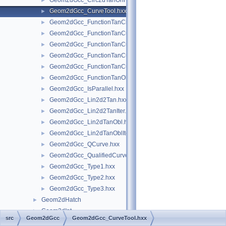
Geom2dGcc_Circ2dTanOnRadGeo.hxx
►
Geom2dGcc_CurveTool.hxx
►
Geom2dGcc_FunctionTanCirCu.hxx
►
Geom2dGcc_FunctionTanCuCu.hxx
►
Geom2dGcc_FunctionTanCuCuCu.hxx
►
Geom2dGcc_FunctionTanCuCuOnCu.hxx
►
Geom2dGcc_FunctionTanCuPnt.hxx
►
Geom2dGcc_FunctionTanObl.hxx
►
Geom2dGcc_IsParallel.hxx
►
Geom2dGcc_Lin2d2Tan.hxx
►
Geom2dGcc_Lin2d2TanIter.hxx
►
Geom2dGcc_Lin2dTanObl.hxx
►
Geom2dGcc_Lin2dTanOblIter.hxx
►
Geom2dGcc_QCurve.hxx
►
Geom2dGcc_QualifiedCurve.hxx
►
Geom2dGcc_Type1.hxx
►
Geom2dGcc_Type2.hxx
►
Geom2dGcc_Type3.hxx
►
Geom2dHatch
►
Geom2dInt
►
src
Geom2dGcc
Geom2dGcc_CurveTool.hxx
Geom2dLProp
►