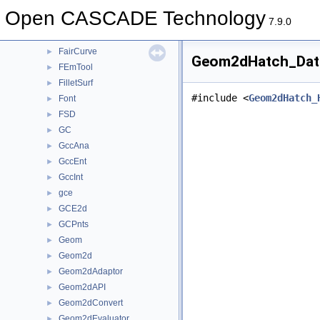
ElCLib
►
Open CASCADE Technology
ElSLib
►
7.9.0
Extrema
►
FairCurve
►
Geom2dHatch_Data
FEmTool
►
FilletSurf
►
#include <
Geom2dHatch_
Font
►
FSD
►
GC
►
GccAna
►
GccEnt
►
GccInt
►
gce
►
GCE2d
►
GCPnts
►
Geom
►
Geom2d
►
Geom2dAdaptor
►
Geom2dAPI
►
Geom2dConvert
►
Geom2dEvaluator
►