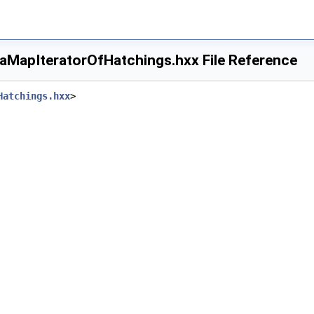
MapIteratorOfHatchings.hxx File Reference
Hatchings.hxx
>