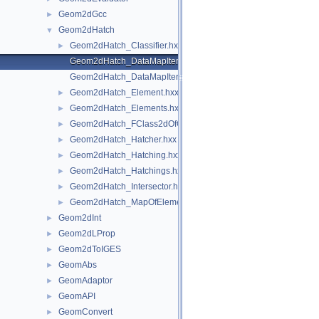
Geom2dGcc
►
Geom2dHatch
▼
Geom2dHatch_Classifier.hxx
►
Geom2dHatch_DataMapIteratorOfHatchings.hxx
Geom2dHatch_DataMapIteratorOfMapOfElements.hxx
Geom2dHatch_Element.hxx
►
Geom2dHatch_Elements.hxx
►
Geom2dHatch_FClass2dOfClassifier.hxx
►
Geom2dHatch_Hatcher.hxx
►
Geom2dHatch_Hatching.hxx
►
Geom2dHatch_Hatchings.hxx
►
Geom2dHatch_Intersector.hxx
►
Geom2dHatch_MapOfElements.hxx
►
Geom2dInt
►
Geom2dLProp
►
Geom2dToIGES
►
GeomAbs
►
GeomAdaptor
►
GeomAPI
►
GeomConvert
►