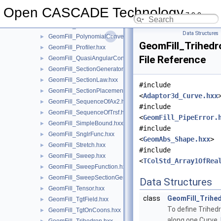
GeomFill_Pipe.hxx
►
Open CASCADE Technology
7.9.0
GeomFill_PipeError.hxx
►
GeomFill_PlanFunc.hxx
►
Data Structures
GeomFill_PolynomialConvertor.hxx
►
GeomFill_Trihed
GeomFill_Profiler.hxx
►
File Reference
GeomFill_QuasiAngularConvertor.hxx
►
GeomFill_SectionGenerator.hxx
►
GeomFill_SectionLaw.hxx
►
#include
GeomFill_SectionPlacement.hxx
►
<
Adaptor3d_Curve.hxx
GeomFill_SequenceOfAx2.hxx
►
#include
GeomFill_SequenceOfTrsf.hxx
►
<
GeomFill_PipeError.
GeomFill_SimpleBound.hxx
►
#include
GeomFill_SnglrFunc.hxx
►
<
GeomAbs_Shape.hxx
>
GeomFill_Stretch.hxx
►
#include
GeomFill_Sweep.hxx
►
<
TColStd_Array1OfRea
GeomFill_SweepFunction.hxx
►
GeomFill_SweepSectionGenerator.hxx
►
Data Structures
GeomFill_Tensor.hxx
►
class
GeomFill_Trihe
GeomFill_TgtField.hxx
►
To define Trihed
GeomFill_TgtOnCoons.hxx
►
along one Curve.