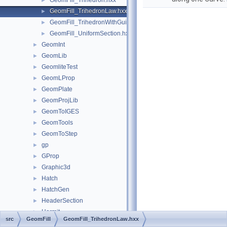
GeomFill_Trihedron.hxx
►
GeomFill_TrihedronLaw.hxx
►
GeomFill_TrihedronWithGuide.hxx
►
GeomFill_UniformSection.hxx
►
GeomInt
►
GeomLib
►
GeomliteTest
►
GeomLProp
►
GeomPlate
►
GeomProjLib
►
GeomToIGES
►
GeomTools
►
GeomToStep
►
gp
►
GProp
►
Graphic3d
►
Hatch
►
HatchGen
►
HeaderSection
►
Hermit
►
src
GeomFill
GeomFill_TrihedronLaw.hxx
HLRAlgo
►