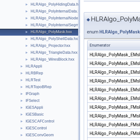
HLRAlgo_PolyHidingData.hxx
►
HLRAlgo_PolyInternalData.hxx
►
HLRAlgo_PolyM
HLRAlgo_PolyInternalNode.hxx
►
◆
HLRAlgo_PolyInternalSegment.hxx
►
enum
HLRAlgo_PolyMask
HLRAlgo_PolyMask.hxx
►
HLRAlgo_PolyShellData.hxx
►
Enumerator
HLRAlgo_Projector.hxx
►
HLRAlgo_TriangleData.hxx
►
HLRAlgo_PolyMask_EMs
HLRAlgo_WiresBlock.hxx
►
HLRAlgo_PolyMask_EMs
HLRAppli
►
HLRAlgo_PolyMask_EMs
HLRBRep
►
HLRTest
►
HLRAlgo_PolyMask_EMs
HLRTopoBRep
►
HLRAlgo_PolyMask_EMs
IFGraph
►
HLRAlgo_PolyMask_EMs
IFSelect
►
HLRAlgo_PolyMask_FMs
IGESAppli
►
IGESBasic
►
HLRAlgo_PolyMask_FMs
IGESCAFControl
►
HLRAlgo_PolyMask_FMsk
IGESControl
►
HLRAlgo_PolyMask_FMs
IGESConvGeom
►