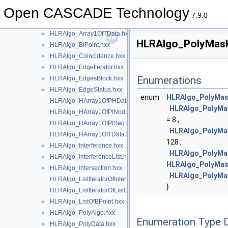
HLRAlgo_Array1OfPHDat.hxx
►
Open CASCADE Technology
HLRAlgo_Array1OfPINod.hxx
►
7.9.0
HLRAlgo_Array1OfPISeg.hxx
►
HLRAlgo_Array1OfTData.hxx
►
HLRAlgo_PolyMask.
HLRAlgo_BiPoint.hxx
►
HLRAlgo_Coincidence.hxx
►
HLRAlgo_EdgeIterator.hxx
►
Enumerations
HLRAlgo_EdgesBlock.hxx
►
HLRAlgo_EdgeStatus.hxx
►
enum
HLRAlgo_PolyMa
HLRAlgo_HArray1OfPHDat.hxx
HLRAlgo_PolyMa
HLRAlgo_HArray1OfPINod.hxx
= 8 ,
HLRAlgo_HArray1OfPISeg.hxx
HLRAlgo_PolyMa
HLRAlgo_HArray1OfTData.hxx
128 ,
HLRAlgo_Interference.hxx
►
HLRAlgo_PolyMa
HLRAlgo_InterferenceList.hxx
►
HLRAlgo_PolyMa
HLRAlgo_Intersection.hxx
►
HLRAlgo_PolyMa
HLRAlgo_ListIteratorOfInterferenceList.hxx
}
HLRAlgo_ListIteratorOfListOfBPoint.hxx
HLRAlgo_ListOfBPoint.hxx
►
HLRAlgo_PolyAlgo.hxx
►
Enumeration Type 
HLRAlgo_PolyData.hxx
►