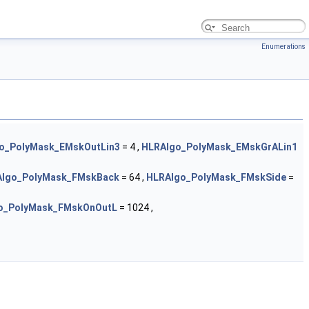
Enumerations
o_PolyMask_EMskOutLin3
= 4 ,
HLRAlgo_PolyMask_EMskGrALin1
lgo_PolyMask_FMskBack
= 64 ,
HLRAlgo_PolyMask_FMskSide
=
o_PolyMask_FMskOnOutL
= 1024 ,