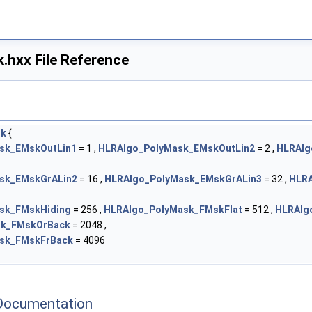
hxx File Reference
sk
{
sk_EMskOutLin1
= 1 ,
HLRAlgo_PolyMask_EMskOutLin2
= 2 ,
HLRAlg
sk_EMskGrALin2
= 16 ,
HLRAlgo_PolyMask_EMskGrALin3
= 32 ,
HLRA
sk_FMskHiding
= 256 ,
HLRAlgo_PolyMask_FMskFlat
= 512 ,
HLRAlg
sk_FMskOrBack
= 2048 ,
sk_FMskFrBack
= 4096
Documentation