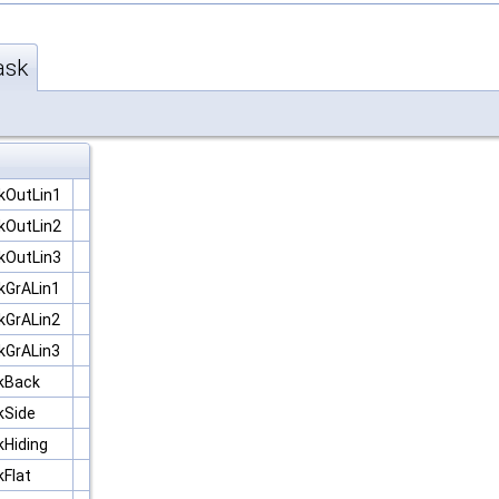
ask
kOutLin1
kOutLin2
kOutLin3
kGrALin1
kGrALin2
kGrALin3
kBack
kSide
Hiding
kFlat