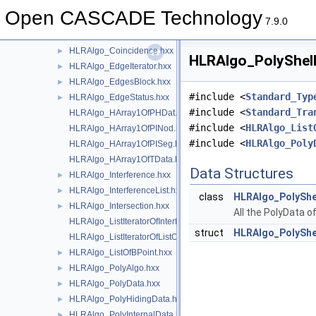
HLRAlgo_Array1OfPISeg.hxx
►
Open CASCADE Technology
HLRAlgo_Array1OfTData.hxx
►
7.9.0
HLRAlgo_BiPoint.hxx
►
HLRAlgo_Coincidence.hxx
►
HLRAlgo_PolyShell
HLRAlgo_EdgeIterator.hxx
►
HLRAlgo_EdgesBlock.hxx
►
#include <
Standard_Typ
HLRAlgo_EdgeStatus.hxx
►
#include <
Standard_Tra
HLRAlgo_HArray1OfPHDat.hxx
#include <
HLRAlgo_List
HLRAlgo_HArray1OfPINod.hxx
#include <
HLRAlgo_Poly
HLRAlgo_HArray1OfPISeg.hxx
HLRAlgo_HArray1OfTData.hxx
Data Structures
HLRAlgo_Interference.hxx
►
HLRAlgo_InterferenceList.hxx
►
class
HLRAlgo_PolyShe
HLRAlgo_Intersection.hxx
►
All the PolyData of
HLRAlgo_ListIteratorOfInterferenceList.hxx
struct
HLRAlgo_PolyShel
HLRAlgo_ListIteratorOfListOfBPoint.hxx
HLRAlgo_ListOfBPoint.hxx
►
HLRAlgo_PolyAlgo.hxx
►
HLRAlgo_PolyData.hxx
►
HLRAlgo_PolyHidingData.hxx
►
HLRAlgo_PolyInternalData.hxx
►