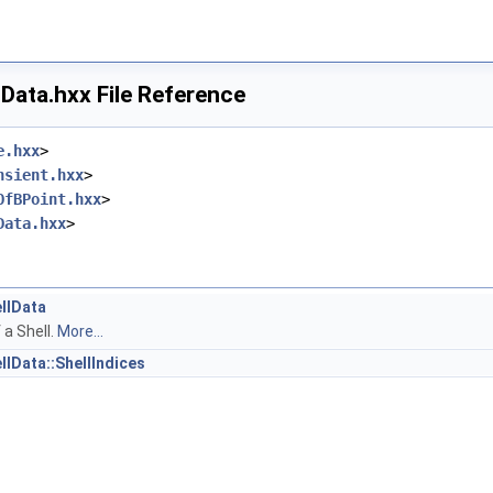
Data.hxx File Reference
e.hxx
>
nsient.hxx
>
OfBPoint.hxx
>
Data.hxx
>
llData
 a Shell.
More...
lData::ShellIndices