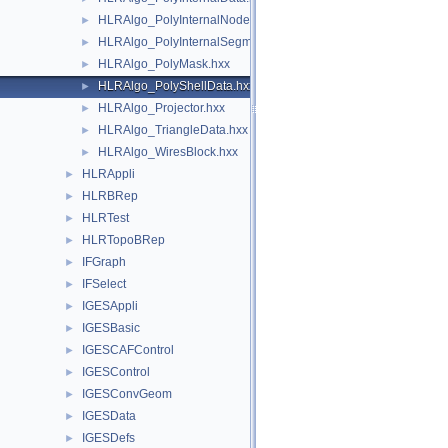
HLRAlgo_PolyInternalNode.hxx
►
HLRAlgo_PolyInternalSegment.hxx
►
HLRAlgo_PolyMask.hxx
►
HLRAlgo_PolyShellData.hxx
►
HLRAlgo_Projector.hxx
►
HLRAlgo_TriangleData.hxx
►
HLRAlgo_WiresBlock.hxx
►
HLRAppli
►
HLRBRep
►
HLRTest
►
HLRTopoBRep
►
IFGraph
►
IFSelect
►
IGESAppli
►
IGESBasic
►
IGESCAFControl
►
IGESControl
►
IGESConvGeom
►
IGESData
►
IGESDefs
►