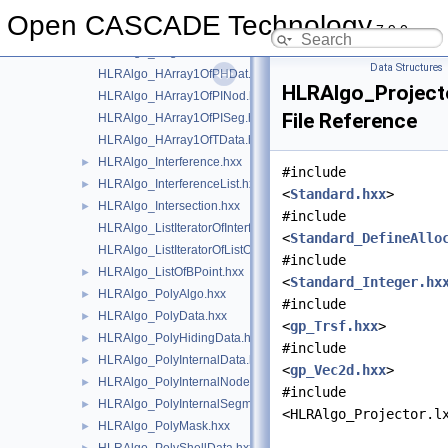
HLRAlgo_EdgeIterator.hxx
►
Open CASCADE Technology
7.9.0
HLRAlgo_EdgesBlock.hxx
►
HLRAlgo_EdgeStatus.hxx
►
Data Structures
HLRAlgo_HArray1OfPHDat.hxx
HLRAlgo_Project
HLRAlgo_HArray1OfPINod.hxx
File Reference
HLRAlgo_HArray1OfPISeg.hxx
HLRAlgo_HArray1OfTData.hxx
HLRAlgo_Interference.hxx
►
#include
HLRAlgo_InterferenceList.hxx
►
<
Standard.hxx
>
HLRAlgo_Intersection.hxx
►
#include
HLRAlgo_ListIteratorOfInterferenceList.hxx
<
Standard_DefineAllo
HLRAlgo_ListIteratorOfListOfBPoint.hxx
#include
HLRAlgo_ListOfBPoint.hxx
►
<
Standard_Integer.hx
HLRAlgo_PolyAlgo.hxx
►
#include
HLRAlgo_PolyData.hxx
►
<
gp_Trsf.hxx
>
HLRAlgo_PolyHidingData.hxx
►
#include
HLRAlgo_PolyInternalData.hxx
►
<
gp_Vec2d.hxx
>
HLRAlgo_PolyInternalNode.hxx
►
#include
HLRAlgo_PolyInternalSegment.hxx
►
<HLRAlgo_Projector.l
HLRAlgo_PolyMask.hxx
►