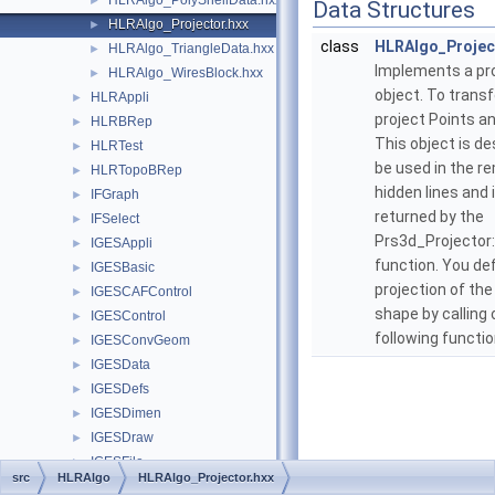
HLRAlgo_PolyShellData.hxx
►
Data Structures
HLRAlgo_Projector.hxx
►
class
HLRAlgo_Projec
HLRAlgo_TriangleData.hxx
►
Implements a pr
HLRAlgo_WiresBlock.hxx
►
object. To trans
HLRAppli
►
project Points a
HLRBRep
►
This object is de
HLRTest
►
be used in the r
HLRTopoBRep
►
hidden lines and 
IFGraph
►
returned by the
IFSelect
►
Prs3d_Projector:
IGESAppli
►
function. You de
IGESBasic
►
projection of th
IGESCAFControl
►
shape by calling 
IGESControl
►
following functi
IGESConvGeom
►
IGESData
►
IGESDefs
►
IGESDimen
►
IGESDraw
►
IGESFile
►
src
HLRAlgo
HLRAlgo_Projector.hxx
IGESGeom
►