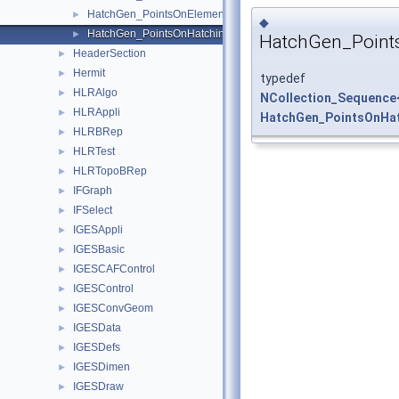
HatchGen_PointsOnElement.hxx
►
◆
HatchGen_PointsOnHatching.hxx
►
HatchGen_Point
HeaderSection
►
Hermit
►
typedef
HLRAlgo
►
NCollection_Sequence
HLRAppli
►
HatchGen_PointsOnHa
HLRBRep
►
HLRTest
►
HLRTopoBRep
►
IFGraph
►
IFSelect
►
IGESAppli
►
IGESBasic
►
IGESCAFControl
►
IGESControl
►
IGESConvGeom
►
IGESData
►
IGESDefs
►
IGESDimen
►
IGESDraw
►