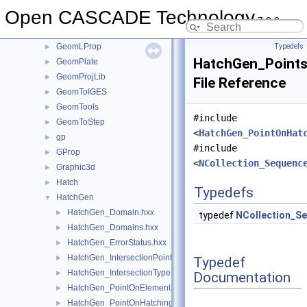
GeomInt
►
Open CASCADE Technology
GeomLib
►
7.9.0
GeomliteTest
►
GeomLProp
Typedefs
►
HatchGen_Points
GeomPlate
►
GeomProjLib
►
File Reference
GeomToIGES
►
GeomTools
►
#include
GeomToStep
►
<
HatchGen_PointOnHat
gp
►
#include
GProp
►
<
NCollection_Sequenc
Graphic3d
►
Hatch
►
Typedefs
HatchGen
▼
HatchGen_Domain.hxx
►
typedef
NCollection_S
HatchGen_Domains.hxx
►
HatchGen_ErrorStatus.hxx
►
HatchGen_IntersectionPoint.hxx
►
Typedef
HatchGen_IntersectionType.hxx
►
Documentation
HatchGen_PointOnElement.hxx
►
HatchGen_PointOnHatching.hxx
►