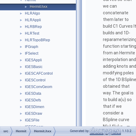
Hermit
▼
we can
Hermit.hxx
►
concatenate
HLRAlgo
►
them later to
HLRAppli
►
build C1 Curves I
HLRBRep
►
builds and 1D-
HLRTest
►
reparameterizin
HLRTopoBRep
►
function startin
IFGraph
►
from an Hermite
IFSelect
►
interpolation and
IGESAppli
►
adding knots an
IGESBasic
►
modifying poles
IGESCAFControl
►
of the 1D BSplin
IGESControl
►
obtained that
IGESConvGeom
►
way. The goal is
IGESData
►
to build a(u) so
IGESDefs
►
that if we
IGESDimen
►
consider a
IGESDraw
►
BSpline curve
IGESFile
►
N(u) f(u) = --—
IGESGeom
►
Generated by
1.13.2
src
Hermit
Hermit.hxx
D(u)
More...
IGESGraph
►