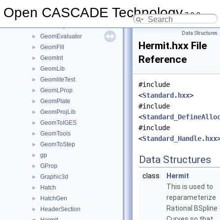
GeomAPI
►
Open CASCADE Technology
7.9.0
GeomConvert
►
GeometryTest
►
Data Structures
GeomEvaluator
►
Hermit.hxx File
GeomFill
►
Reference
GeomInt
►
GeomLib
►
GeomliteTest
►
#include
GeomLProp
►
<
Standard.hxx
>
GeomPlate
►
#include
GeomProjLib
►
<
Standard_DefineAllo
GeomToIGES
►
#include
GeomTools
►
<
Standard_Handle.hxx
GeomToStep
►
gp
►
Data Structures
GProp
►
class
Hermit
Graphic3d
►
This is used to
Hatch
►
reparameterize
HatchGen
►
Rational BSpline
HeaderSection
►
Curves so that